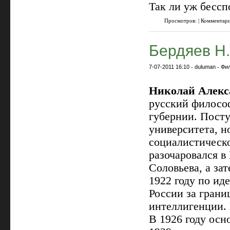
Так ли уж бессп
Просмотров: | Комментар
Бердяев Н.
7-07-2011 16:10
-
duluman
-
Фи
Николай Алекс
русский филосо
губернии. Пост
университета, н
социалистическо
разочаровался в
Соловьева, а за
1922 году по ид
России за грани
интеллигенции. 
В 1926 году осн