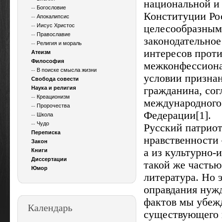
национальной и
--
Богословие
Конституции Ро
--
Апокалипсис
--
Иисус Христос
целесообразным
--
Православие
законодательное
--
Религия и мораль
интересов прот
Атеизм
Философия
межконфессиона
--
В поиске смысла жизни
условии признан
Свобода совести
Наука и религия
гражданина, со
--
Креационизм
международного 
--
Пророчества
Федерации
[1]
.
--
Школа
--
Чудо
Русский патриот
Переписка
нравственности 
Закон
а из культурно-
Книги
Диссертации
такой же частью
Юмор
литература. Но 
оправдания нужд
фактов мы убежд
Календарь
существующего 