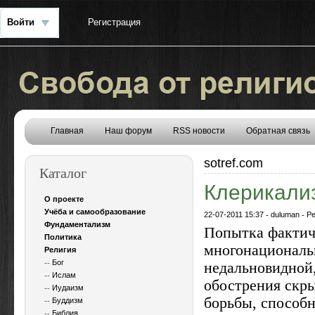
Войти
Регистрация
Главная
Наш форум
RSS новости
Обратная связь
sotref.com
Каталог
Клерикали
О проекте
Учёба и самообразование
22-07-2011 15:37
-
duluman
-
Ре
Фундаментализм
Попытка фактиче
Политика
многонациональ
Религия
--
Бог
недальновидной
--
Ислам
обострения скр
--
Иудаизм
борьбы, способ
--
Буддизм
--
Библия