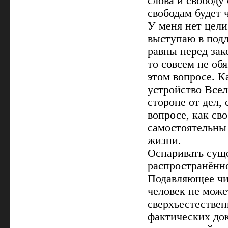
слова и свободу
свободам будет 
У меня нет цел
выступаю в под
равны перед зак
то совсем не об
этом вопросе. К
устройство Всел
стороне от дел,
вопросе, как св
самостоятельны 
жизни.
Оспаривать суще
распространённ
Подавляющее чи
человек не може
сверхъестествен
фактических док