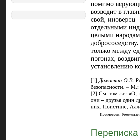
помимо верующи
возводит в глав
свой, иноверец –
отдельными инд
целыми народам
добрососедству.
только между е
погонах, воздви
установлению к
[1]
Дамаскин О.В.
Ро
безопасности. – М.: 
[2]
См. там же: «О, 
они – друзья один др
них. Поистине, Алл
Просмотров: | Комментар
Переписка