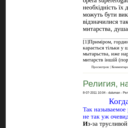
opera supereroga
необхідність їх 
можуть бути вик
відзначилися та
митарства, душа
[1]
Приміром, гордин
карається тільки у
мытарьства, иже нар
митарств іншій (пор.
Просмотров: | Комментар
Религия, н
8-07-2011 10:04
-
duluman
-
Рел
Когда
Так называемое 
не так уж очеви
И
з-за трусливо