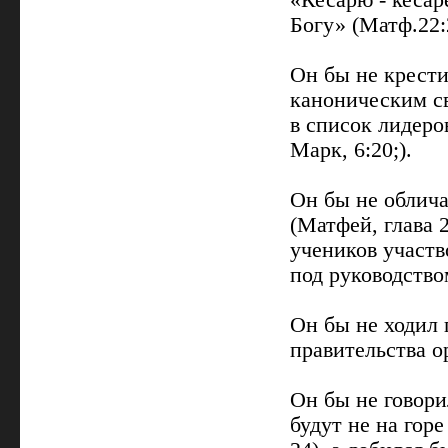
«Кесарю - кесар
Богу» (Матф.22:
Он бы не крести
каноническим с
в список лидеров
Марк, 6:20;).
Он бы не облича
(Матфей, глава 2
учеников участв
под руководство
Он бы не ходил п
правительства о
Он бы не говори
будут не на гор