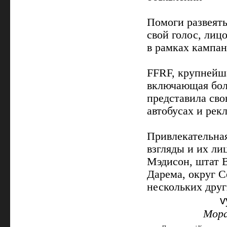
Помоги развеять
свой голос, ли
в рамках кампа
FFRF, крупнейш
включающая бол
представила св
автобусах и рек
Привлекательна
взгляды и их ли
Мэдисон, штат В
Дарема, округ С
нескольких друг
v
Мора