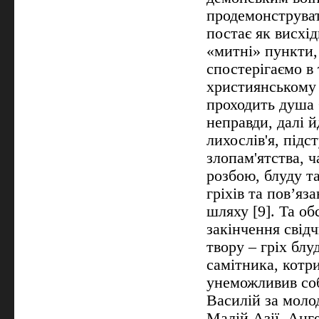
продемонструват
постає як висхі
«митні» пункти,
спостерігаємо в 
християнському 
проходить душа 
неправди, далі й
лихослів'я, підс
злопам'ятства, ч
розбою, блуду т
гріхів та пов’яз
шляху [9]. Та о
закінчення свідч
твору – гріх блу
самітника, котр
унеможливив соб
Василій за моло
Малій Азії. Анг