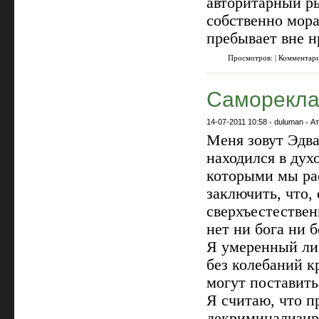
авторитарный ры
собственно мор
пребывает вне н
Просмотров: | Комментар
Саморекла
14-07-2011 10:58
-
duluman
-
А
Меня зовут Эдв
находился в дух
которыми мы ра
заключить, что,
сверхъестестве
нет ни бога ни б
Я умеренный либ
без колебаний к
могут поставить
Я считаю, что 
декриминализиро