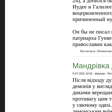
24), а добился б
Иудее и Галилее
воцерковленного
причиненный иуд
Он бы не писал 
патриарха Гуняе
православии как
Просмотров: | Комментар
Мандрівка 
9-07-2011 10:53
-
duluman
-
Рел
Після відходу ду
демонів у вигляд
дикими верещанн
противагу цим т
у сяючому одязі.
демонським воїн