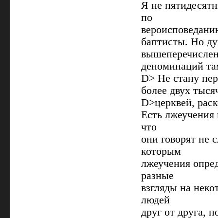
Я не пятидесятн
по
вероисповеданию
баптисты. Но ду
вышеперечисле
деноминаций там 
D> Не стану пер
более двух тыся
D>церквей, раск
Есть лжеучения 
что
они говорят не 
которым
лжеучения опред
разные
взгляды на неко
людей
друг от друга, п