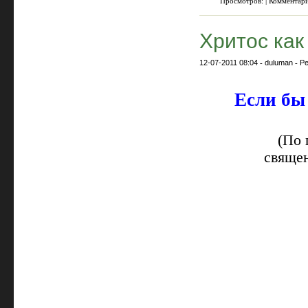
Просмотров: | Комментар
Хритос ка
12-07-2011 08:04
-
duluman
-
Ре
Если бы
(По 
свяще