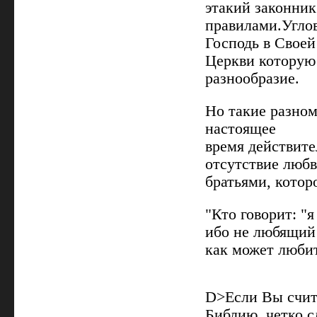
этакий законник
правилами.Углов
Господь в Своей
Церкви которую 
разнообразие.
Но такие разном
настоящее
время действите
отсутствие люб
братьями, котор
"Кто говорит: "я
ибо не любящий 
как может любит
D>Если Вы счит
Библию, четко с