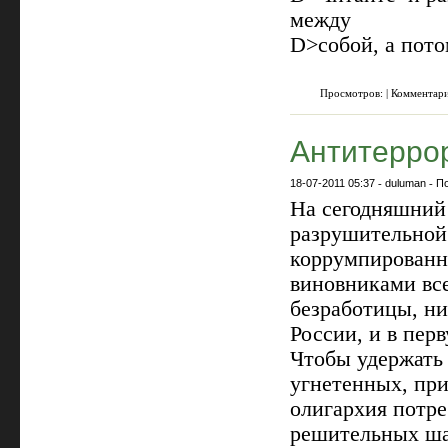
между
D>собой, а пото
Просмотров: | Комментар
Антитеррор
18-07-2011 05:37
-
duluman
-
П
На сегодняшний 
разрушительной
коррумпированн
виновниками все
безработицы, ни
России, и в пер
Чтобы удержать
угнетенных, при
олигархия потре
решительных ша