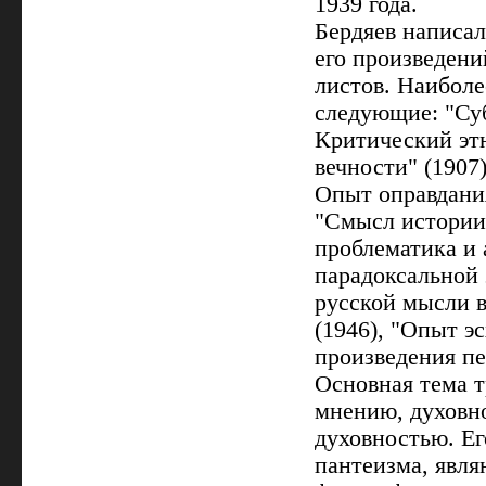
1939 года.
Бердяев написал
его произведени
листов. Наибол
следующие: "Су
Критический этю
вечности" (1907
Опыт оправдания
"Смысл истории"
проблематика и 
парадоксальной 
русской мысли в
(1946), "Опыт э
произведения пе
Основная тема т
мнению, духовно
духовностью. Е
пантеизма, явл