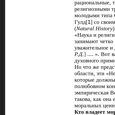
рациональные, 
религиозными тр
молодыми типа 
1
Гулд[
] со свои
(
Natural
History
«Наука и религи
занимают четко 
уважительное и
Р.Д.
] .... ». В
духовного прим
Но что же предс
области, эти «
которые должны
полюбовном конк
эмпирическая Вс
такова, как она
моральных ценн
Кто владеет м