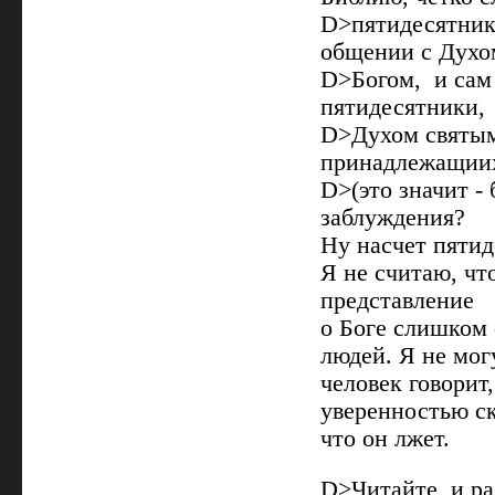
D>пятидесятники
общении с Духо
D>Богом, и сам 
пятидесятники,
D>Духом святым
принадлежащиих
D>(это значит -
заблуждения?
Ну насчет пятид
Я не считаю, чт
представление
о Боге слишком 
людей. Я не мог
человек говорит
уверенностью ск
что он лжет.
D>Читайте и ра