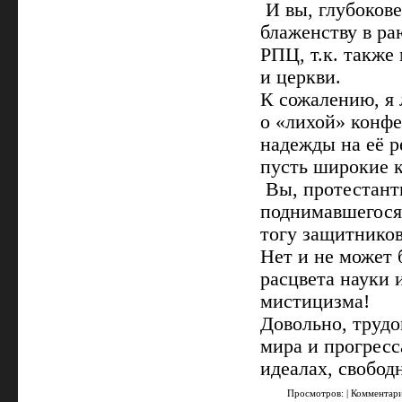
И вы, глубоков
блаженству в ра
РПЦ, т.к. также
и церкви.
К сожалению, я
о «лихой» конф
надежды на её р
пусть широкие 
Вы, протестанты
поднимавшегося 
тогу защитников
Нет и не может 
расцвета науки 
мистицизма!
Довольно, трудо
мира и прогресс
идеалах, свобод
Просмотров: | Комментар