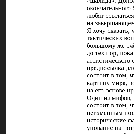
«шахида». Допо
окончательного 
любят ссылаться
на завершающем
Я хочу сказать,
тактических воп
большому же счё
до тех пор, пок
атеистического 
предпосылка для
состоит в том, 
картину мира, 
на его основе н
Один из мифов,
состоит в том, 
неизменным нос
исторические фа
упование на по