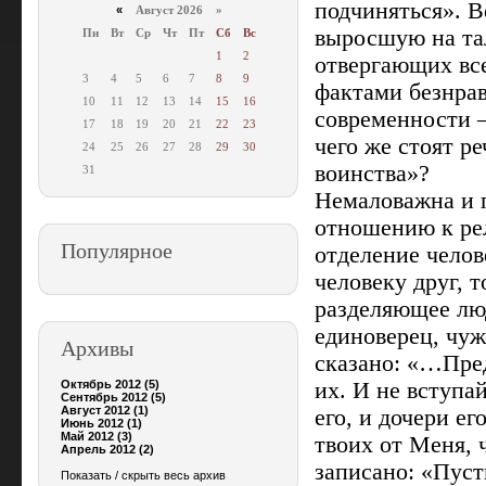
подчиняться». В
«
Август 2026 »
выросшую на тал
Пн
Вт
Ср
Чт
Пт
Сб
Вс
1
2
отвергающих все
3
4
5
6
7
8
9
фактами безнра
10
11
12
13
14
15
16
современности –
17
18
19
20
21
22
23
чего же стоят р
24
25
26
27
28
29
30
воинства»?
31
Немаловажна и 
отношению к ре
Популярное
отделение челов
человеку друг, 
разделяющее люд
единоверец, чуж
Архивы
сказано: «…Пред
Октябрь 2012 (5)
их. И не вступай
Сентябрь 2012 (5)
Август 2012 (1)
его, и дочери ег
Июнь 2012 (1)
Май 2012 (3)
твоих от Меня, 
Апрель 2012 (2)
записано: «Пуст
Показать / скрыть весь архив