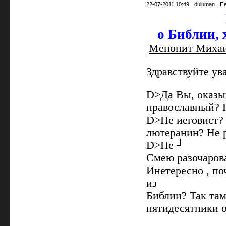
22-07-2011 10:49
-
duluman
-
П
о Библии, 
Менонит Михаил
Здравствуйте у
D>Да Вы, оказыв
православный? 
D>Не иеговист?
лютеранин? Не 
D>Не ┘
Смею разочарова
Инетересно , по
из
Библии? Так там
пятидесятники 