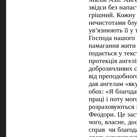
звідси без напас
грішний. Кожну 
нечистотами блу
ув’язнюють її у 
Господа нашого 
намагання жити 
подається у текс
протекція ангелі
доброзичливих с
від преподобног
дав ангелам «яку
обох: «Я благод
праці і поту мог
розраховуються 
Феодори. Це зас
чого, власне, до
справ чи благода