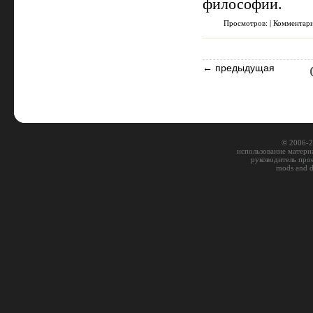
философии.
Просмотров: | Комментар
← предыдущая
© 2006-2
использование материа
руководитель про
mods and 