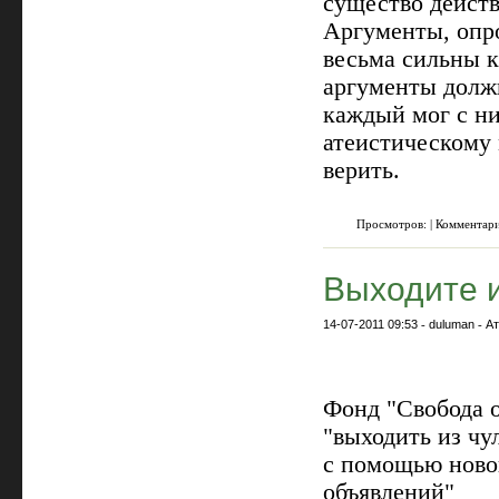
существо действ
Аргументы, опр
весьма сильны к
аргументы долж
каждый мог с н
атеистическому 
верить.
Просмотров: | Комментар
Выходите 
14-07-2011 09:53
-
duluman
-
А
Фонд "Свобода 
"выходить из чу
с помощью ново
объявлений"