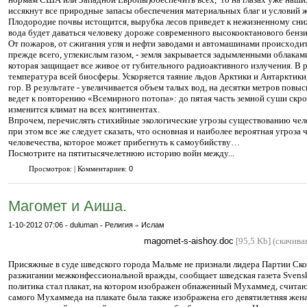
иссякнут все природные запасы обеспечения материальных благ и условий ж
Плодородие почвы истощится, вырубка лесов приведет к нежизненному сни
вода будет даваться человеку дороже современного высокооктанового бензи
От пожаров, от сжигания угля и нефти заводами и автомашинами происходи
прежде всего, углекислым газом, - земля закрывается задымленными облакам
которая защищает все живое от губительного радиоактивного излучения. В 
температура всей биосферы. Ускоряется таяние льдов Арктики и Антарктики
гор. В результате - увеличивается объем талых вод, на десятки метров повы
ведет к повторению «Всемирного потопа»: до пятая часть земной суши скр
изменится климат на всех континентах.
Впрочем, перечислять стихийные экологические угрозы существованию чел
при этом все же следует сказать, что основная и наиболее вероятная угроза
человечества, которое может прибегнуть к самоубийству…
Посмотрите на пятитысячелетнюю историю войн между...
Просмотров: | Комментариев:
0
Магомет и Аиша.
1-10-2012 07:06
-
duluman
-
Религия
»
Ислам
magomet-s-aishoy.doc
[95,5 Kb] (cкачива
Присяжные в суде шведского города Мальме не признали лидера Партии Ск
разжигании межконфессиональной вражды, сообщает шведская газета Svensk
политика стал плакат, на котором изображен обнаженный Мухаммед, счита
самого Мухаммеда на плакате была также изображена его девятилетняя жена