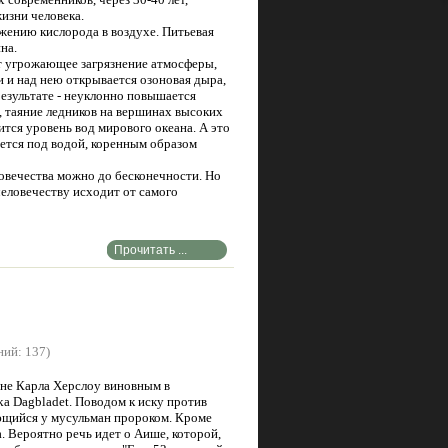
изни человека.
жению кислорода в воздухе. Питьевая
на.
т угрожающее загрязнение атмосферы,
и и над нею открывается озоновая дыра,
результате - неуклонно повышается
, таяние ледников на вершинах высоких
сится уровень вод мирового океана. А это
оется под водой, коренным образом
овечества можно до бесконечности. Но
 человечеству исходит от самого
Прочитать ...
ний: 137)
оне Карла Херслоу виновным в
a Dagbladet. Поводом к иску против
ющийся у мусульман пророком. Кроме
. Вероятно речь идет о Аише, которой,