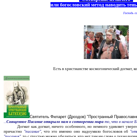
или богословский метод наводить тень
Господь со
Есть в христианстве космогонический догмат, к
Святитель Филарет (Дроздов) "Пространный Православн
...
Священное Писание открыло нам о сотворении мира
то, что в начале 
Догмат как догмат, ничего особенного, но немного удивляет уверение
причастно
"писание"
, что это именно оно надоумило богословов об
"от
"писания"
, то с грустью можно убедиться, что нет там ни слова о технологи