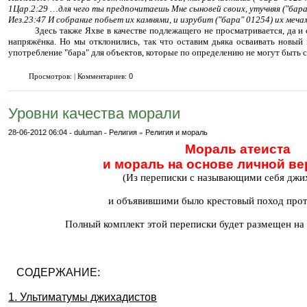
1Цар.2:29 …для чего ты предпочитаешь Мне сыновей своих, утучняя ("бар
Иез.23:47 И собрание побьет их камнями, и изрубит ("бара" 01254) их меч
Здесь также Яхве в качестве подлежащего не просматривается, да и
напряжёнка. Но мы отклонились, так что оставим дьяка осваивать новый
употребление "бара" для объектов, которые по определению не могут быть с
Просмотров: | Комментариев:
0
Уровни качества морали
28-06-2012 06:04
-
duluman
-
Религия
»
Религия и мораль
Мораль атеиста
и мораль на основе личной ве
(Из переписки с называющими себя джи
и объявившими было крестовый поход прот
Полный комплект этой переписки будет размещен на 
СОДЕРЖАНИЕ:
1. Ультиматумы джихадистов