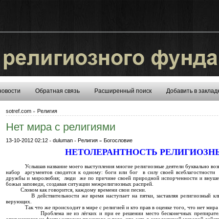
новости
Обратная связь
Расширенный поиск
Добавить в заклад
sotref.com
»
Религия
Нет мира с религиями
13-10-2012 02:12
-
duluman
-
Религия
»
Богословие
НЕТОЛЕРАНТНОСТЬ РЕЛИГИОЗН
Услышав название моего выступления многие религиозные деятели буквально возне
набор аргументов сводится к одному: боги или бог в силу своей всеблагостност
дружбы и миролюбия; люди же по причине своей природной испорченности и внуше
божьи заповеди, создавая ситуации межрелигиозных распрей.
Словом как говорится, каждому времени свои песни.
В действительности же время наступает на пятки, заставляя религиозный клир 
верующих.
Так что же происходит в мире с религией и кто прав в оценке того, что нет мира
Проблема не из лёгких и при ее решении место бесконечных препирательств