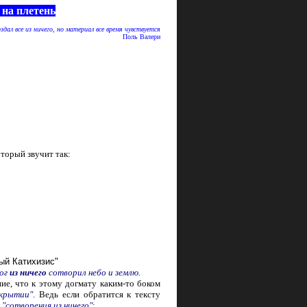
 на плетень
здал все из ничего, но материал все время чувствуется
Поль Валери
оторый звучит так:
ый Катихизис"
Бог
из ничего
сотворил небо и землю.
, что к этому догмату каким-то боком
крытии"
. Ведь если обратится к тексту
и
"сотворения из ничего"
: