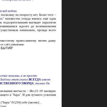
я над водою.
 поскольку их попросту нет. Более того –
ли"
неизвестно откуда взялась ещё одна
нь подозрительными выглядят параллели
оявившимся задолго до возникновения
существовала изначально, прежде всего
известному православному витию дьяку
 от слёз умиления:
 БЫТИЯ"
сение новизны, а не просто
В Библии этот глагол
ВСЕГДА
имеет
НСТВЕННОГО ТВОРЦА
; только Он
нания матчасти – Иез.21:19 наглядно
жащего к "бара". И для лучшего усвоения
и ("бара" 01254) себе [место]…
4) его…