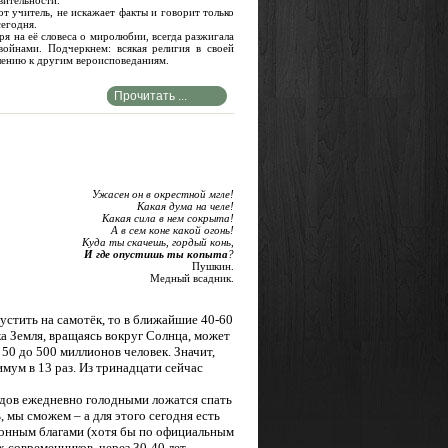
вительности.
читель, не искажает факты и говорит только
сегодня.
а её словеса о миролюбии, всегда разжигала
войнами. Подчеркнем: всякая религия в своей
шению к другим вероисповеданиям.
Прочитать ...
Ужасен он в окрестной мгле!
Какая дума на челе!
Какая сила в нем сокрыта!
А в сем коне какой огонь!
Куда ты скачешь, гордый конь,
И
где
опустишь
ты
копыта
?
Пушкин.
Медный всадник.
пустить на самотёк, то в ближайшие 40-60
ка Земля, вращаясь вокруг Солнца, может
 50 до 500 миллионов человек. Значит,
мум в 13 раз. Из тринадцати сейчас
рдов ежедневно голодными ложатся спать
 мы сможем – а для этого сегодня есть
онным благами (хотя бы по официальным
современников, через 30-40 лет,