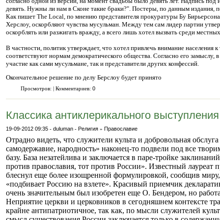
согласно одной из версий, на момент свадьбы было девять лет. Надпись под и
девять. Нужны ли нам в Сконе такие браки?". Постеры, по данным издания, п
Как пишет The Local, по мнению представителя прокуратуры Бу Бирьерсона
Херслоу, оскорбляют чувства мусульман. Между тем сам лидер партии утвер
оскорблять или разжигать вражду, а всего лишь хотел вызвать среди местны
В частности, политик утверждает, что хотел привлечь внимание населения к
соответствуют нормам демократического общества. Согласно его замыслу,
участие как сами мусульмане, так и представители других конфессий.
Окончательное решение по делу Берслоу будет принято
Просмотров: | Комментариев:
0
Классика антиклерикального выступления
19-09-2012 09:35
-
duluman
-
Религия
»
Православие
Отрадно видеть, что служители культа и добровольная обслуга
самодержавие, народность» наконец-то подвели под все твори
базу. База незатейлива и заключается в паре-тройке заклинаний
против православия, тот против России». Известный лауреат 
блеснул еще более изощренной формулировкой, сообщив миру, 
«подбивает Россию на взлете». Красивый приемчик декларатив
очень значительным был изобретен еще О. Бендером, но работа
Неприятие церкви и церковников в сегодняшнем контексте тра
крайне антипатриотичное, так как, по мысли служителей куль
смысл существования России заключается только в содержани