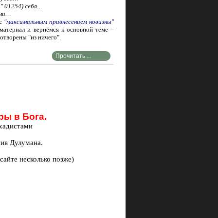
а" 01254) себя…
ами…
 с
"максимальным привнесением новизны"
 материал и вернёмся к основной теме –
отворены "из ничего".
Прочитать ...
ры в Бога.
хадистами
ив Дулумана.
сайте несколько позже)