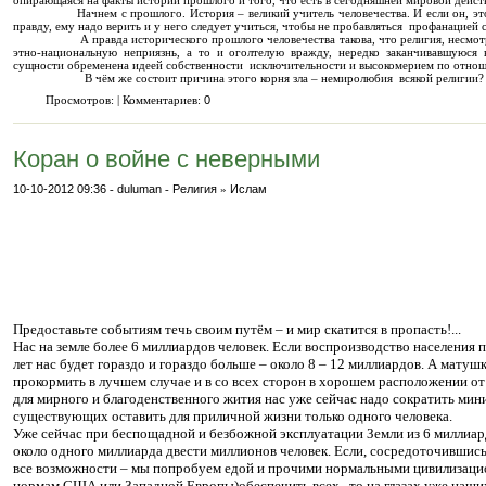
опирающаяся на факты истории прошлого и того, что есть в сегодняшней мировой дейст
Начнем с прошлого. История – великий учитель человечества. И если он, этот у
правду, ему надо верить и у него следует учиться, чтобы не пробавляться профанацией 
А правда исторического прошлого человечества такова, что религия, несмотря н
этно-национальную неприязнь, а то и оголтелую вражду, нередко заканчивавшуюся 
сущности обременена идеей собственности исключительности и высокомерием по отно
В чём же состоит причина этого корня зла – немиролюбия всякой религии?
Просмотров: | Комментариев:
0
Коран о войне с неверными
10-10-2012 09:36
-
duluman
-
Религия
»
Ислам
Предоставьте событиям течь своим путём – и мир скатится в пропасть!...
Нас на земле более 6 миллиардов человек. Если воспроизводство населения 
лет нас будет гораздо и гораздо больше – около 8 – 12 миллиардов. А матуш
прокормить в лучшем случае и в со всех сторон в хорошем расположении от
для мирного и благоденственного жития нас уже сейчас надо сократить мини
существующих оставить для приличной жизни только одного человека.
Уже сейчас при беспощадной и безбожной эксплуатации Земли из 6 миллиа
около одного миллиарда двести миллионов человек. Если, сосредоточившись,
все возможности – мы попробуем едой и прочими нормальными цивилизаци
нормам США или Западной Европы)обеспечить всех, то на глазах уже наших 