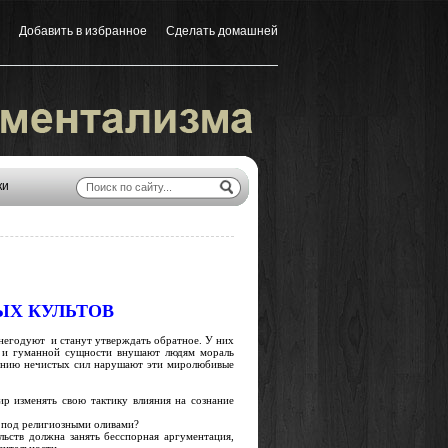
Добавить в избранное
Сделать домашней
|
ки
ЫХ КУЛЬТОВ
годуют и станут утверждать обратное. У них
и и гуманной сущности внушают людям мораль
нию нечистых сил нарушают эти миролюбивые
изменять свою тактику влияния на сознание
 под религиозными оливами?
 должна занять бесспорная аргументация,