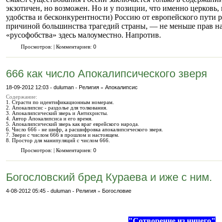
экзотичен, но возможен. Но и у позиции, что именно церковь,
удобства и бесконкурентности) Россию от европейского пути р
причиной большинства трагедий страны, — не меньше прав н
«русофобства» здесь малоуместно. Напротив.
Просмотров: | Комментариев:
0
666 как число Апокалипсического зверя
18-09-2012 12:03
-
duluman
-
Религия
»
Апокалипсис
Содержание:
1. Страсти по идентификационным номерам.
2. Апокалипсис - раздолье для толкования.
3. Апокалипсический зверь и Антихристы.
4. Автор Апокалипсиса и его время.
5. Апокалипсический зверь как враг еврейского народа.
6. Число 666 - не шифр, а расшифровка апокалипсического зверя.
7. Звери с числом 666 в прошлом и настоящем.
8. Простор для манипуляций с числом 666.
Просмотров: | Комментариев:
0
Богословский бред Кураева и иже с ним.
4-08-2012 05:45
-
duluman
-
Религия
»
Богословие
"Сотворение из ничего"