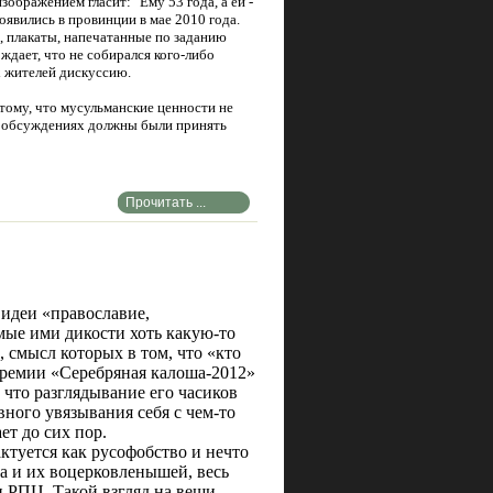
зображением гласит: "Ему 53 года, а ей -
оявились в провинции в мае 2010 года.
, плакаты, напечатанные по заданию
ждает, что не собирался кого-либо
х жителей дискуссию.
 тому, что мусульманские ценности не
 в обсуждениях должны были принять
Прочитать ...
 идеи «православие,
мые ими дикости хоть какую-то
, смысл которых в том, что «кто
премии «Серебряная калоша-2012»
что разглядывание его часиков
ного увязывания себя с чем-то
ет до сих пор.
ктуется как русофобство и нечто
та и их воцерковленышей, весь
и РПЦ. Такой взгляд на вещи