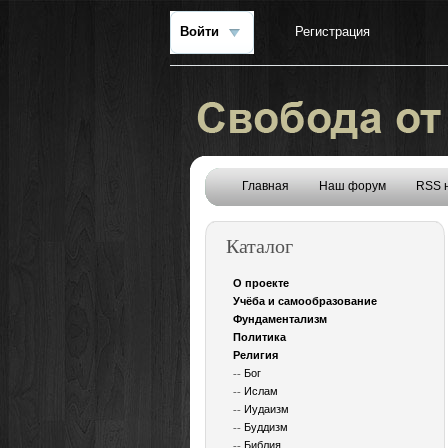
Войти
Регистрация
Главная
Наш форум
RSS 
Каталог
О проекте
Учёба и самообразование
Фундаментализм
Политика
Религия
--
Бог
--
Ислам
--
Иудаизм
--
Буддизм
--
Библия