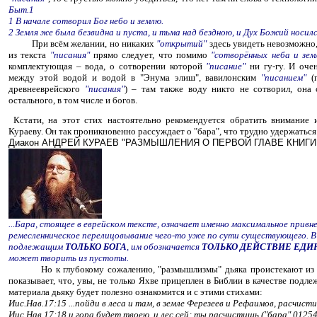
Быт.1
1 В начале сотворил Бог небо и землю.
2 Земля же была безвидна и пуста, и тьма над бездною, и Дух Божий носилс
При всём желании, но никаких
"открытий"
здесь увидеть невозможно,
из текста
"писания"
прямо следует, что помимо
"сотворённых неба и зем
комплектующая – вода, о сотворении которой
"писание"
ни гу-гу. И оче
между этой водой и водой в "Энума элиш", вавилонским
"писанием"
(п
древнееврейского
"писания"
) – там также воду никто не сотворил, она 
остального, в том числе и богов.
Кстати, на этот стих настоятельно рекомендуется обратить внимание 
Кураеву. Он так проникновенно рассуждает о "бара", что трудно удержаться
Диакон АНДРЕЙ КУРАЕВ "РАЗМЫШЛЕНИЯ О ПЕРВОЙ ГЛАВЕ КНИГИ
...Бара, стоящее в еврейском тексте, означает именно максимальное привне
ремесленническое перелицовывание чего-то уже по сути существующего. 
подлежащим
ТОЛЬКО БОГА
, им обозначается
ТОЛЬКО ДЕЙСТВИЕ ЕДИ
может творить из пустоты.
Но к глубокому сожалению, "размышлизмы" дьяка проистекают из нез
показывает, что, увы, не только Яхве прицеплен в Библии в качестве подле
материала дьяку будет полезно ознакомится и с этими стихами:
Иис.Нав.17:15 ...пойди в леса и там, в земле Ферезеев и Рефаимов, расчист
Иис.Нав.17:18 и гора будет твоею, и лес сей; ты расчистишь ("бара" 0125