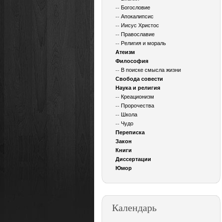
--
Богословие
--
Апокалипсис
--
Иисус Христос
--
Православие
--
Религия и мораль
Атеизм
Философия
--
В поиске смысла жизни
Свобода совести
Наука и религия
--
Креационизм
--
Пророчества
--
Школа
--
Чудо
Переписка
Закон
Книги
Диссертации
Юмор
Календарь