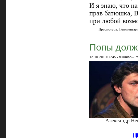
И я знаю, что н
прав батюшка, В
при любой возм
Просмотров: | Комментари
Попы долж
12-10-2010 06:45
-
duluman
-
Р
Александр Нев
П