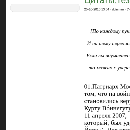
Цитаты,те
25-10-2010 13:54
-
duluman
-
У
[По каждому пун
И на тему перечис
Если вы вдумаетес
то можно с увере
01.Патриарх Мо
том, что на войн
становились вер
Курту Во́ннегут
11 апреля 2007,
который, был у