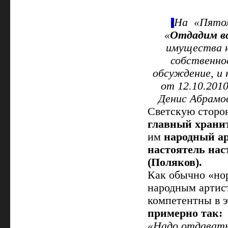
На «Пятом
(
«
Отдадим вс
имущества н
собственно
обсуждение, и 
от 12.10.201
Денис Абрамо
Светскую сторо
главный храни
им
народный ар
настоятель нас
(Поляков).
Как обычно «нор
народным артист
компетентны в 
примерно так:
«Надо отдавать,