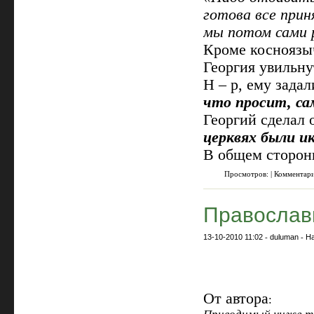
готова все прин
мы потом сами 
Кроме косноязы
Георгия увильну
Н – р, ему зада
что просит, с
Георгий сделал 
церквях были 
В общем стороны
Просмотров: | Комментар
Православи
13-10-2010 11:02
-
duluman
-
На
От автора
: