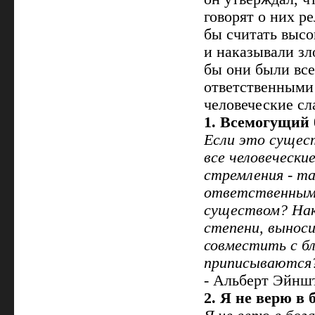
говорят о них р
бы считать выс
и наказывали зл
бы они были все
ответственными 
человеческие сл
1. Всемогущий 
Если это сущест
все человеческие
стремления - т
ответственными
существом? Нака
степени, выноси
совместить с б
приписываются
- Альберт Эйншт
2. Я не верю в 