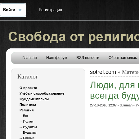
Войти
Регистрация
Главная
Наш форум
RSS новости
Обратная связь
sotref.com
» Матери
Каталог
Люди, для 
О проекте
всегда буд
Учёба и самообразование
Фундаментализм
Политика
27-10-2010 12:07
-
duluman
-
У
Религия
--
Бог
--
Ислам
--
Иудаизм
--
Буддизм
--
Библия