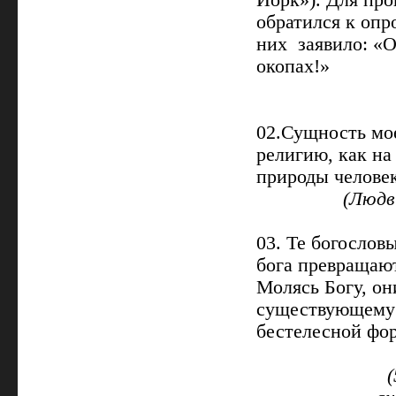
Йорк»). Для про
обратился к опр
них заявило: «О
окопах!»
02.Сущность мое
религию, как на
природы человек
(Людв
03. Те богослов
бога превращают
Молясь Богу, он
существующему…
бестелесной фо