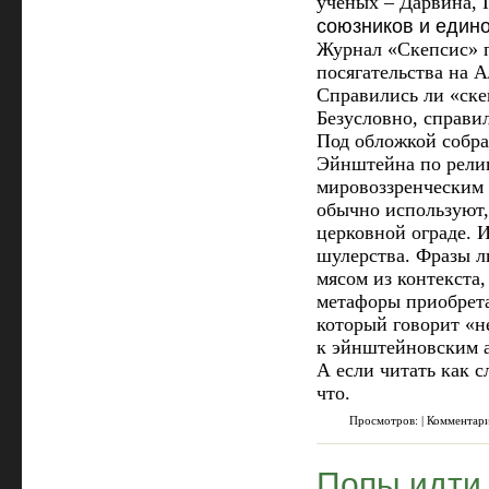
учёных – Дарвина, 
союзников и еди
Журнал «Скепсис» п
посягательства на 
Справились ли «ске
Безусловно, справи
Под обложкой собра
Эйнштейна по рели
мировоззренческим 
обычно используют,
церковной ограде. 
шулерства. Фразы л
мясом из контекста
метафоры приобрета
который говорит «н
к эйнштейновским аф
А если читать как с
что.
Просмотров: | Комментар
Попы идти