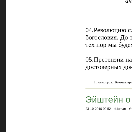
— ан
04.Революцию сл
богословия. До 
тех пор мы буде
05.Претензии на
достоверных док
Просмотров: | Комментар
Эйштейн о
23-10-2010 09:52
-
duluman
-
У