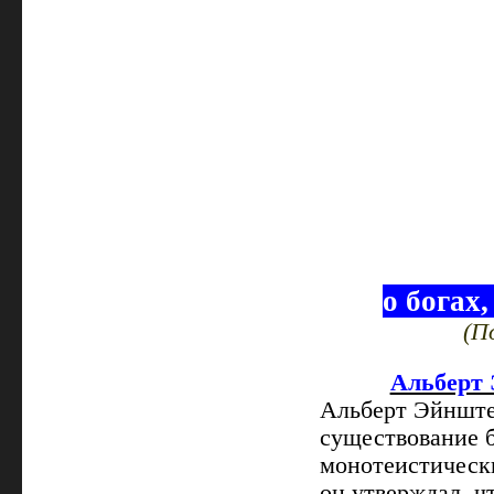
о богах
(П
Альберт 
Альберт Эйнште
существование б
монотеистическ
он утверждал, ч