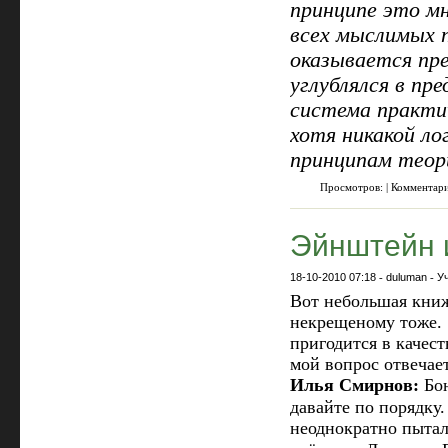
принципе это мн
всех мыслимых 
оказывается пр
углублялся в п
система практи
хотя никакой ло
принципам теор
Просмотров: | Комментар
Эйнштейн и
18-10-2010 07:18
-
duluman
-
У
Вот небольшая книж
некрещеному тоже. 
пригодится в качест
мой вопрос отвечае
Илья Смирнов:
Бою
давайте по порядку
неоднократно пыта