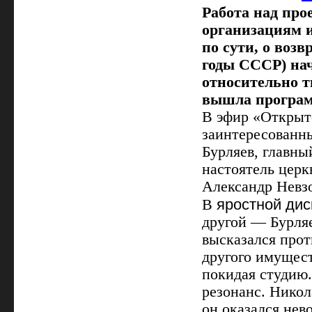
Работа над про
организациям и
по сути, о воз
годы СССР) нач
относительно т
вышла програм
В эфир «Открыт
заинтересованн
Бурляев, главны
настоятель церк
Александр Невз
яростной дис
В
другой — Бурляе
высказался прот
другого имущест
покидая студию
резонанс. Никол
он оказался нево