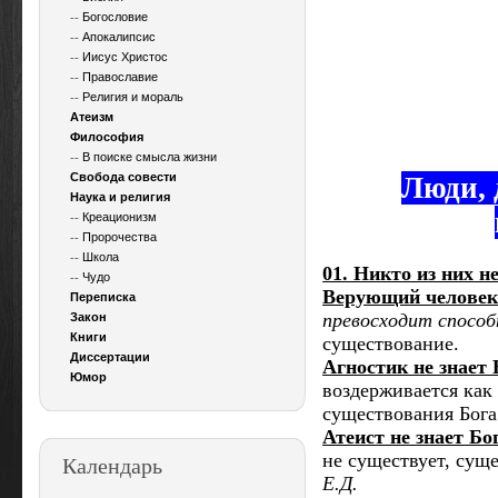
--
Богословие
--
Апокалипсис
--
Иисус Христос
--
Православие
--
Религия и мораль
Атеизм
Философия
--
В поиске смысла жизни
Свобода совести
Люди, 
Наука и религия
--
Креационизм
--
Пророчества
--
Школа
01. Никто из них не
--
Чудо
Верующий человек 
Переписка
превосходит способ
Закон
Книги
существование.
Диссертации
Агностик не знает 
Юмор
воздерживается как
существования Бог
Атеист не знает Бо
не существует, сущ
Календарь
Е.Д.