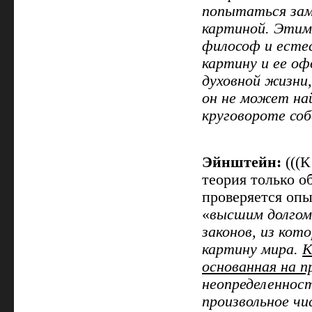
попытаться зам
картиной. Этим
философ и есте
картину и ее о
духовной жизни,
он не может на
круговороте со
Эйнштейн:
(((К
теория только о
проверяется опы
«
высшим долгом
законов, из ко
картину мира.
К
основанная на п
неопределеннос
произвольное чи