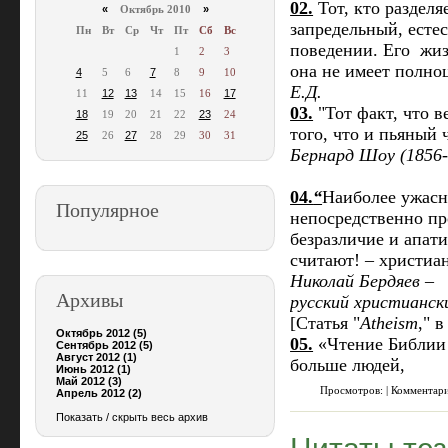
02.
Тот, кто разделя
«
Октябрь 2010
»
запредельный, есте
Пн
Вт
Ср
Чт
Пт
Сб
Вс
поведении. Его жизн
1
2
3
она не имеет полно
4
5
6
7
8
9
10
Е.Д.
11
12
13
14
15
16
17
03.
"Тот факт, что в
18
19
20
21
22
23
24
того, что и пьяный 
25
26
27
28
29
30
31
Бернард Шоу (1856-
04.
“
Наиболее ужасн
Популярное
непосредственно пр
безразличие и апати
считают! – христиа
Николай Бердяев –
Архивы
русский христианс
[Статья "
Atheism
," 
Октябрь 2012 (5)
05.
«Чтение Библии 
Сентябрь 2012 (5)
Август 2012 (1)
больше людей,
Июнь 2012 (1)
Май 2012 (3)
Просмотров: | Комментар
Апрель 2012 (2)
Показать / скрыть весь архив