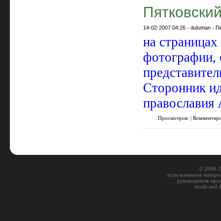
Пятковски
14-02-2007 04:26
-
duluman
-
П
на страницах
фотографии, 
представител
Сторонник ид
православия 
Просмотров: | Комментар
© 2006-2
использование материа
руководитель про
mods and 