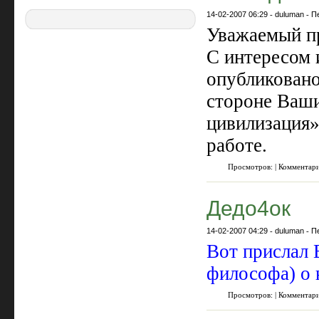
14-02-2007 06:29
-
duluman
-
П
Уважаемый п
С интересом и
опубликовано
стороне Ваши
цивилизация»
работе.
Просмотров: | Комментар
Дедо4ок
14-02-2007 04:29
-
duluman
-
П
Вот прислал 
философа) о 
Просмотров: | Комментар