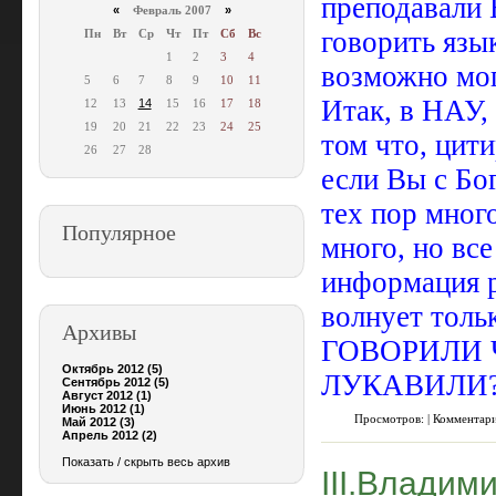
преподавал
«
Февраль 2007
»
говорить язы
Пн
Вт
Ср
Чт
Пт
Сб
Вс
1
2
3
4
возможно мог
5
6
7
8
9
10
11
Итак, в НАУ,
12
13
14
15
16
17
18
19
20
21
22
23
24
25
том что, цит
26
27
28
если Вы с Бог
тех пор мног
Популярное
много, но все
информация р
волнует тол
Архивы
ГОВОРИЛИ 
Октябрь 2012 (5)
ЛУКАВИЛИ
Сентябрь 2012 (5)
Август 2012 (1)
Июнь 2012 (1)
Просмотров: | Комментар
Май 2012 (3)
Апрель 2012 (2)
Показать / скрыть весь архив
III.Владим