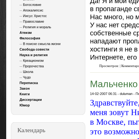
Да! Я и мои е
--
Богословие
в пропаганде 
--
Апокалипсис
Нас много, но 
--
Иисус Христос
--
Православие
У нас нет сред
--
Религия и мораль
собственные ср
Атеизм
Философия
нападают проп
--
В поиске смысла жизни
хостинги я не 
Свобода совести
Наука и религия
Интернете, его
--
Креационизм
Просмотров: | Комментар
--
Пророчества
--
Школа
--
Чудо
Мальченко
Переписка
Закон
14-02-2007 06:31
-
duluman
-
П
Книги
Диссертации
Здравствуйте
Юмор
меня зовут Н
в Москве, пы
Календарь
это возможно