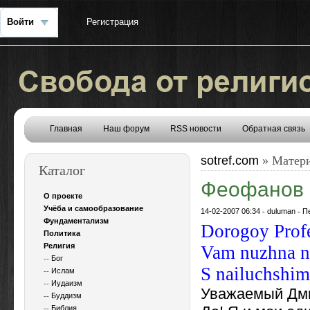
Войти
Регистрация
Главная
Наш форум
RSS новости
Обратная связь
sotref.com
» Матери
Каталог
Феофанов
О проекте
Учёба и самообразование
14-02-2007 06:34
-
duluman
-
П
Фундаментализм
Dorogoy Profe
Политика
Религия
Vam nuzhna na
--
Бог
S nailuchshim
--
Ислам
--
Иудаизм
Уважаемый Дм
--
Буддизм
--
Библия