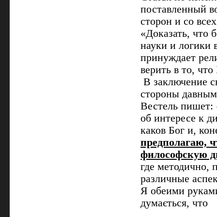
поставленный во
сторон и со все
«Доказать, что б
науки и логики 
принуждает рели
верить в то, что
В заключение св
стороны давным
Вестель пишет: 
об интересе к д
каков Бог и, ко
предполагаю, 
философскую д
где методично, 
различные аспе
Я обеими рукам
думається, что