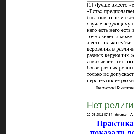
[1]
Лучше вместо «е
«Есть» предполагает
бога никто не может
случае верующему пр
него есть него есть 
точно знает и может
а есть только субъ
верования в различн
разных верующих «е
доказывает, что тог
богов разных религ
только не допускает
перспектив её разв
Просмотров: | Комментар
Нет религи
20-05-2011 07:54
-
duluman
-
А
Практика
показали ло