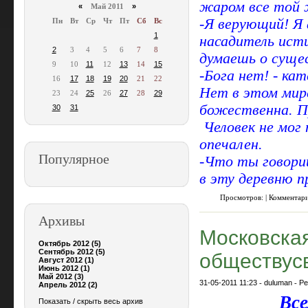
жаром все
той 
«
Май 2011
»
-Я верующий! Я 
Пн
Вт
Ср
Чт
Пт
Сб
Вс
1
насадитель ист
2
3
4
5
6
7
8
думаешь о суще
9
10
11
12
13
14
15
-Бога нет! - кат
16
17
18
19
20
21
22
Нет в этом мире
23
24
25
26
27
28
29
божественна. П
30
31
Человек не мог 
опечален.
Популярное
-Что ты говориш
в эту деревню п
Просмотров: | Комментар
Архивы
Московская
Октябрь 2012 (5)
Сентябрь 2012 (5)
обществус
Август 2012 (1)
Июнь 2012 (1)
Май 2012 (3)
31-05-2011 11:23
-
duluman
-
Ре
Апрель 2012 (2)
Все
Показать / скрыть весь архив