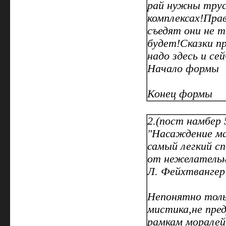
рай нужны трус
комплексах!Пра
съедят они не 
будет!Сказки п
надо здесь и сей
Начало формы
Конец формы
2.(пост намбер 
"Насаждение ма
самый легкий с
от нежелатель
Л. Фейхтвангер
Непонятно тольк
мистика,не пре
рамкам моралей,