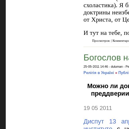
схоластика). Я 
доктрины неизб
от Христа, от Ц
И тут на тебе, п
Просмотров: | Комментар
Богослов н
25-05-2011 14:46
-
duluman
-
Ре
Релігія в Україні
»
Публі
Можно ли док
преддверии
19 05 2011
Диспут 13 ап
институте
с не