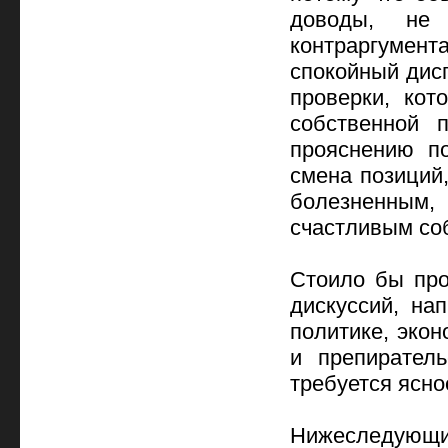
доводы, не 
контраргумен
спокойный дис
проверки, кот
собственной 
прояснению по
смена позиций,
болезненным,
счастливым со
Стоило бы про
дискуссий, на
политике, эко
и препиратель
требуется ясн
Нижеследующие