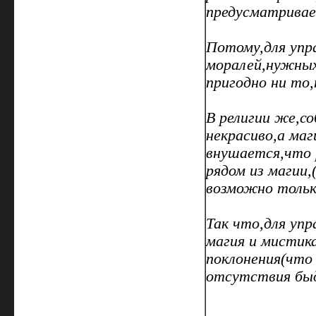
предусматривае
Потому,для упр
моралей,нужных
пригодно ни то,
В религии же,со
некрасиво,а ма
внушается,что 
рядом из магии,
возможно только
Так что,для упр
магия и мистик
поклонения(что
отсутствия бы