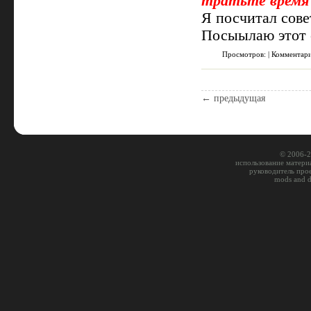
тратьте время 
Я посчитал сов
Посыылаю этот 
Просмотров: | Комментар
← предыдущая
© 2006-2
использование материа
руководитель про
mods and 