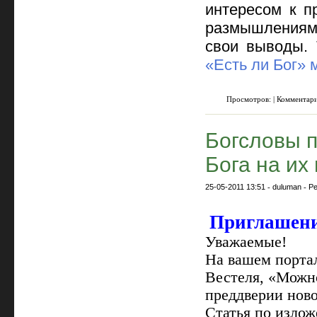
интересом к п
размышлениями
свои выводы.
«Есть ли Бог»
Просмотров: | Комментар
Богсловы 
Бога на их
25-05-2011 13:51
-
duluman
-
Ре
Приглашение
Уважаемые!
На вашем портал
Вестеля, «Можно
преддверии ново
Статья по излож