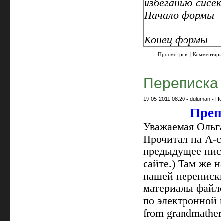
избеганию сисе
Начало формы
Конец формы
Просмотров: | Комментар
Переписка
19-05-2011 08:20
-
duluman
-
П
Преп
Уважаемая Ольга
Прочитал на А-
предыдущее пись
сайте.) Там же 
нашей переписк
материалы файло
по электронной 
from grandmathe