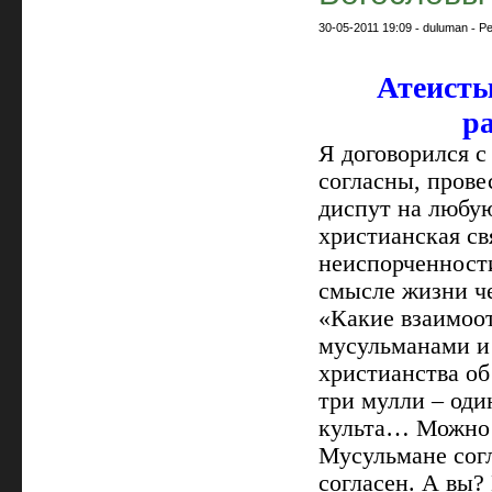
30-05-2011 19:09
-
duluman
-
Ре
Атеисты
р
Я договорился с
согласны, пров
диспут на любу
христианская св
неиспорченности
смысле жизни ч
«Какие взаимоо
мусульманами и 
христианства об
три мулли – оди
культа… Можно с
Мусульмане согл
согласен. А вы?