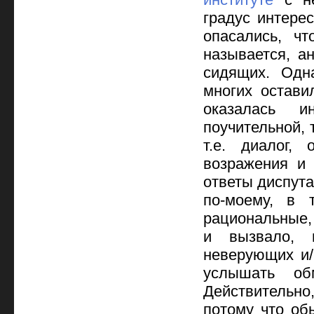
градус интере
опасались, ч
называется, а
сидящих. Одн
многих остави
оказалась и
поучительной, 
т.е. диалог,
возражения и
ответы диспута
по-моему, в 
рациональные,
и вызвало, п
неверующих и/
услышать об
Действительно
потому что об