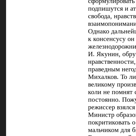
сформулировать 
подпишутся и ат
свобода, нравст
взаимопонимани
Однако дальней
к консенсусу он
железнодорожни
И. Якунин, обр
нравственности,
праведным него
Михалков. То ли
великому произв
коли не помнят 
постоянно. Пожу
режиссер взялся 
Министр образов
покритиковать о
мальчиком для б