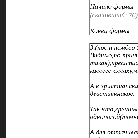
Начало формы
(cкачиваний: 76)
Конец формы
3.(пост намбер 
Видимо,по принц
такая),хресьтиа
коллеге-аллаху
А в христиански
девственников.
Так что,грешны
однополой(точне
А для оттачива