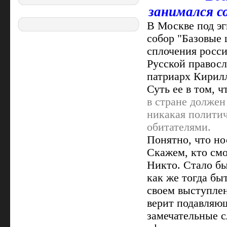
занимался с
В Москве под э
собор "Базовые 
сплочения росси
Русской правосл
патриарх Кирилл
Суть ее в том, ч
в стране должен
никакая политич
обитателями.
Понятно, что н
Скажем, кто смо
Никто. Стало бы
как же тогда бы
своем выступлен
верит подавляющ
замечательные с