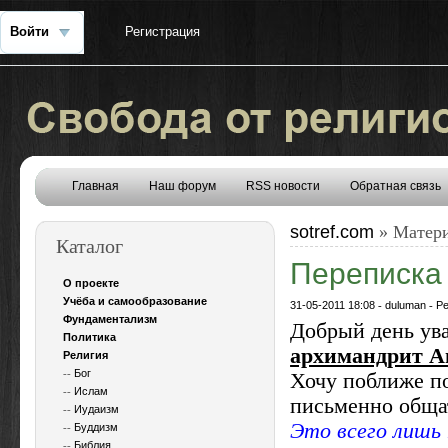
Войти
Регистрация
Главная
Наш форум
RSS новости
Обратная связь
sotref.com
» Матери
Каталог
Переписка
О проекте
Учёба и самообразование
31-05-2011 18:08
-
duluman
-
Ре
Фундаментализм
Добрый день ув
Политика
архимандрит А
Религия
--
Бог
Хочу поближе по
--
Ислам
письменно общат
--
Иудаизм
Это всего лишь
--
Буддизм
--
Библия