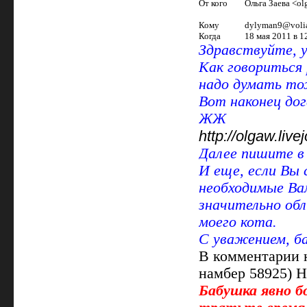
От кого
Ольга Заева <o
Кому
dylyman9@voli
Когда
18 мая 2011 в 1
Здравствуйте, 
Как говориться 
надо думать т
Вот наконец дог
ЖЖ
http://olgaw.liv
Далее пишите в
И еще, если Вы 
необходимые Ва
значительно об
моего кота.
С уважением, б
В комментарии 
намбер 58925) Н
Бабушка явно бо