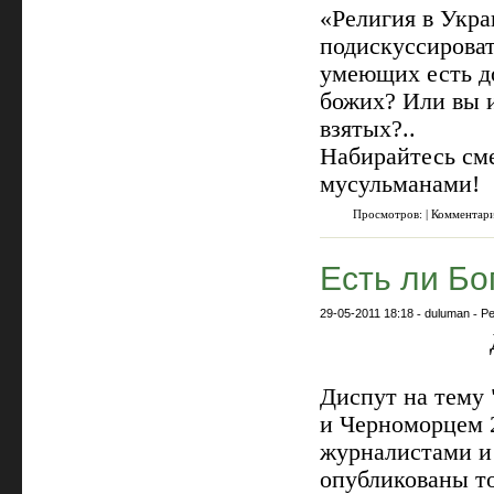
«Религия в Укра
подискуссироват
умеющих есть до
божих? Или вы и
взятых?..
Набирайтесь сме
мусульманами!
Просмотров: | Комментар
Есть ли Бо
29-05-2011 18:18
-
duluman
-
Ре
Диспут на тему 
и Черноморцем 2
журналистами и 
опубликованы то