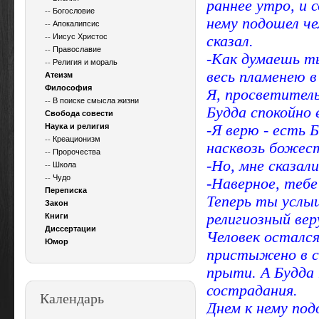
раннее утро, и 
--
Богословие
нему подошел че
--
Апокалипсис
--
Иисус Христос
сказал.
--
Православие
-Как думаешь ты
--
Религия и мораль
весь
пламенею
в
Атеизм
Философия
Я, просветитель
--
В поиске смысла жизни
Будда спокойно 
Свобода совести
Наука и религия
-Я верю - есть 
--
Креационизм
насквозь божест
--
Пророчества
-Но, мне сказал
--
Школа
--
Чудо
-Наверное, тебе 
Переписка
Теперь ты услы
Закон
религиозный вер
Книги
Диссертации
Человек остался
Юмор
пристыжено в св
прыти. А Будда 
сострадания.
Календарь
Днем к нему под