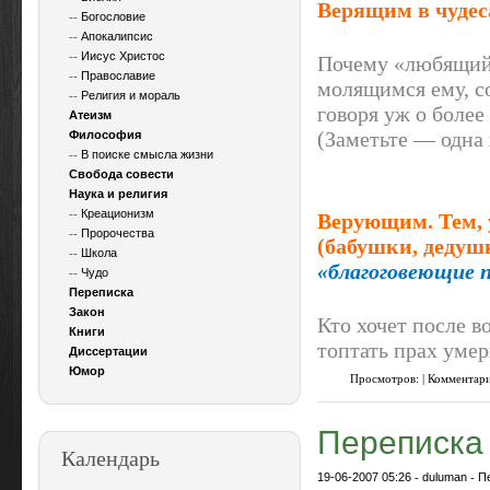
Верящим в чудес
--
Богословие
--
Апокалипсис
--
Иисус Христос
Почему «любящий»
--
Православие
молящимся ему, со
--
Религия и мораль
говоря уж о более
Атеизм
(Заметьте — одна
Философия
--
В поиске смысла жизни
Свобода совести
Наука и религия
--
Креационизм
Верующим. Тем, 
--
Пророчества
(бабушки, дедуш
--
Школа
«благоговеющие 
--
Чудо
Переписка
Закон
Кто хочет после в
Книги
топтать прах умер
Диссертации
Юмор
Просмотров: | Комментар
Переписка
Календарь
19-06-2007 05:26
-
duluman
-
П