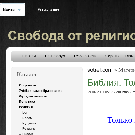
Войти
Регистрация
Главная
Наш форум
RSS новости
Обратная связь
sotref.com
» Матери
Каталог
Библия. То
О проекте
Учёба и самообразование
29-06-2007 05:03
-
duluman
-
Р
Фундаментализм
Политика
Религия
--
Бог
Только 
--
Ислам
--
Иудаизм
--
Буддизм
--
Библия