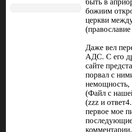
быть в априо
божиим откро
церкви межд
(православие
Даже вел пер
АДС. С его 
сайте предста
порвал с ними
немощность, 
(Файл с наше
(zzz и ответ
первое мое п
последующи
комментарии.