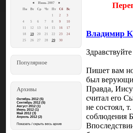
Пере
«
Июнь 2007
»
Пн
Вт
Ср
Чт
Пт
Сб
Вс
1
2
3
4
5
6
7
8
9
10
11
12
13
14
15
16
17
Владимир 
18
19
20
21
22
23
24
25
26
27
28
29
30
Здравствуйте
Популярное
Пишет вам но
был верующим
Правда, Иисус
Архивы
считал его С
Октябрь 2012 (5)
Сентябрь 2012 (5)
не состоял, т
Август 2012 (1)
Июнь 2012 (1)
Май 2012 (3)
соблюдения Б
Апрель 2012 (2)
Впоследствии
Показать / скрыть весь архив