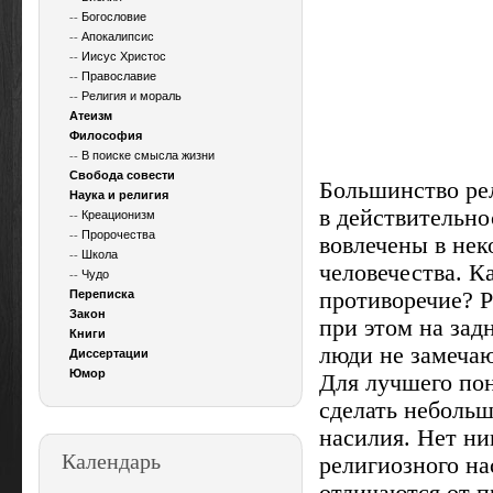
--
Богословие
--
Апокалипсис
--
Иисус Христос
--
Православие
--
Религия и мораль
Атеизм
Философия
--
В поиске смысла жизни
Свобода совести
Большинство рел
Наука и религия
в действительн
--
Креационизм
--
Пророчества
вовлечены в нек
--
Школа
человечества. К
--
Чудо
Переписка
противоречие? Р
Закон
при этом на зад
Книги
люди не замечаю
Диссертации
Юмор
Для лучшего по
сделать неболь
насилия. Нет ни
Календарь
религиозного на