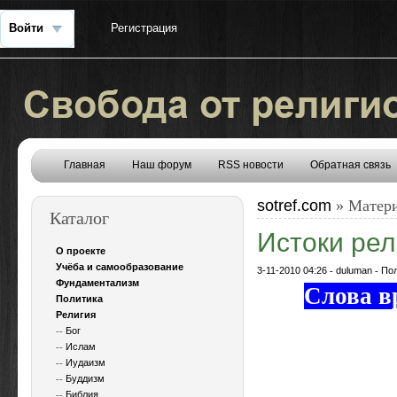
Войти
Регистрация
Главная
Наш форум
RSS новости
Обратная связь
sotref.com
» Матери
Каталог
Истоки рел
О проекте
Учёба и самообразование
3-11-2010 04:26
-
duluman
-
По
Фундаментализм
Слова в
Политика
Религия
--
Бог
--
Ислам
--
Иудаизм
--
Буддизм
--
Библия