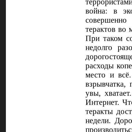
террориста
война: в эк
совершенно
терактов во 
При таком с
недолго раз
дорогостоя
расходы копе
место и всё
взрывчатка, 
увы, хватает
Интернет. Чт
теракты дост
недели. Дор
производит