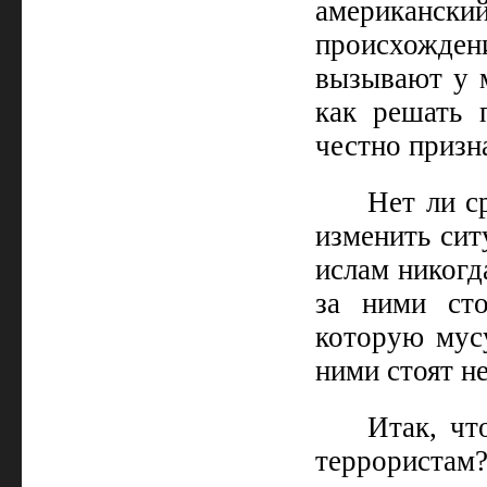
американск
происхожден
вызывают у м
как решать 
честно призна
Нет ли с
изменить сит
ислам никогд
за ними сто
которую мусу
ними стоят н
Итак, чт
террористам