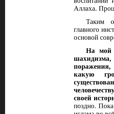
воспитании 
Аллаха. Проц
Таким о
главного инс
основой совр
На мой 
шахидизма,
поражения,
какую гр
существован
человечеству
своей истор
поздно. Пока
ислама во вс