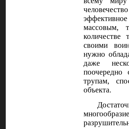
всему миру
человечеств
эффективное 
массовым, 
количестве 
своими вои
нужно облада
даже неско
поочередно 
трупам, сп
объекта.
Достато
многообраз
разрушитель