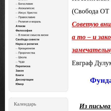
--
Богословие
--
Апокалипсис
(Свобода ОТ 
--
Иисус Христос
--
Православие
--
Религия и мораль
Советую вни
Атеизм
Философия
а то – и за
--
В поиске смысла жизни
Свобода совести
Наука и религия
замечательн
--
Креационизм
--
Пророчества
--
Школа
Евграф Дулу
--
Чудо
Переписка
Закон
Книги
Фунда
Диссертации
Юмор
Календарь
Из письма