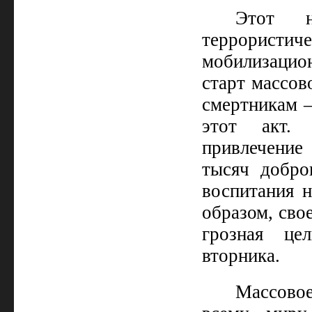
Этот н
террорис
мобилизацион
старт массов
смертникам –
этот акт. 
привлечение
тысяч добро
воспитания 
образом, сво
грозная це
вторника.
Массово