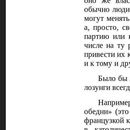
оно же влас
обычно люди 
могут менять
а, просто, с
партию или н
числе на ту 
привести их к
и к тому и др
Было бы 
лозунги всег
Наприме
обедни» (это
французкой к
в католиче