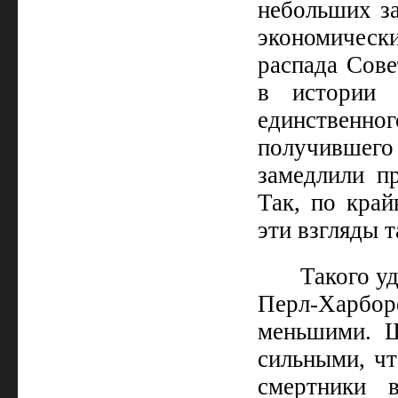
небольших за
экономичес
распада Сове
в истории 
единственн
получивше
замедлили п
Так, по край
эти взгляды 
Такого у
Перл-Харбо
меньшими. Ш
сильными, чт
смертники 