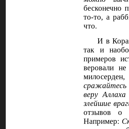
бесконечно п
то‑то, а раб
что.
И в Кора
так и наобо
примеров ис
веровали не
милосерден,
сражайтесь 
веру Аллаха
злейшие враг
отзывов о 
Например:
С