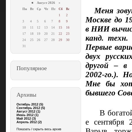
«
Август 2026 »
Меня зову
Пн
Вт
Ср
Чт
Пт
Сб
Вс
1
2
Москве до 1
3
4
5
6
7
8
9
в НИИ вычис
10
11
12
13
14
15
16
17
18
19
20
21
22
23
канд. техн.
24
25
26
27
28
29
30
Первые вари
31
двух русски
другой – в
Популярное
2002‑го.). 
Мне бы хот
бывшего Сов
Архивы
Октябрь 2012 (5)
Сентябрь 2012 (5)
В богато
Август 2012 (1)
Июнь 2012 (1)
Май 2012 (3)
е сентября 
Апрель 2012 (2)
Взрыв торж
Показать / скрыть весь архив