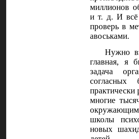
миллионов об
и т. д. И вс
проверь в ме
авоськами.
Нужно вз
главная, я 
задача орг
согласных 
практически 
многие тысяч
окружающими
школы психо
новых шахид
детей.