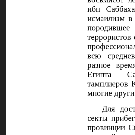
ибн Саббаха
исмаилизм в 
породившее
террористо
профессиона
всю среднев
разное врем
Египта Сал
тамплиеров К
многие други
Для дос
секты прибег
провинции Си