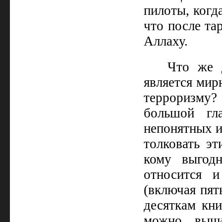
пилоты, когд
что после та
Аллаху.
Что же 
является мир
терроризму? 
большой гл
непонятных и
толковать эт
кому выгод
относится и
(включая пят
десяткам кни
можно вычи