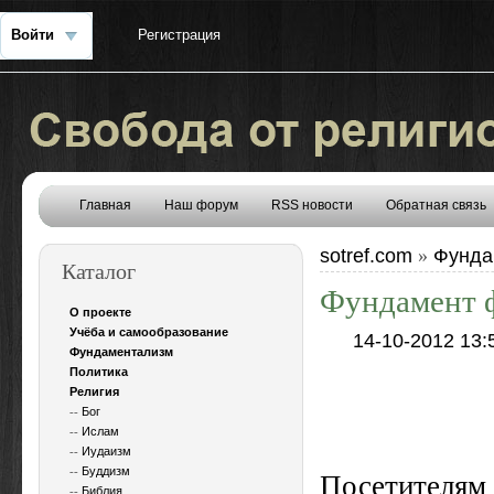
Войти
Регистрация
Главная
Наш форум
RSS новости
Обратная связь
sotref.com
Фунда
»
Каталог
Фундамент 
О проекте
Учёба и самообразование
14-10-2012 13:
Фундаментализм
Политика
Религия
--
Бог
--
Ислам
--
Иудаизм
--
Буддизм
Посетителя
--
Библия