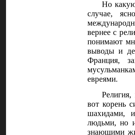
Но какую
случае, ясн
международны
вернее с рел
понимают мно
выводы и де
Франция, з
мусульманка
евреями.
Религия, 
вот корень с
шахидами, 
людьми, но 
знающими жи