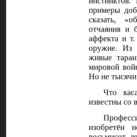
инстинктов.
примеры доб
сказать, «
отчаяния и б
аффекта и т.
оружие. Из 
живые таран
мировой войн
Но не тысячи
Что кас
известны со 
Професс
изобретён 
восьмисот ле