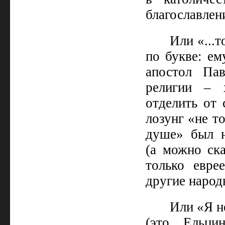
благославлен
Или «...т
по букве: ем
апостол Пав
религии – 
отделить от 
лозунг «не то
душе» был н
(а можно ск
только евре
другие народ
Или «Я не
(это Ельци