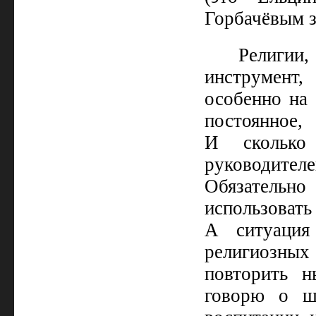
Горбачёвым за
Религии
инструмент,
особенно на
постоянное,
И сколько
руководите
Обязатель
использоват
А ситуация
религиозны
повторить 
говорю о ш