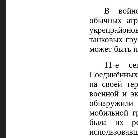
В войн
обычных атр
укрепрайон
танковых гру
может быть н
11-е се
Соединённых 
на своей те
военной и э
обнаружили
мобильной г
была их ре
использовав