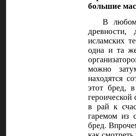
большие мас
В любом
древности,
исламских те
одна и та же
организатор
можно зату
находятся со
этот бред, в
героической 
в рай к сча
гаремом из 
бред. Впрочем
как смотреть 