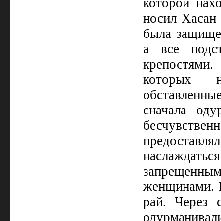
которой нах
носил Хасан 
была защище
а все подс
крепостями.
которых н
обставленны
сначала од
бесчувств
предоставлял
наслаждатьс
запрещенным
женщинами. П
рай. Через 
одурманивали