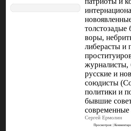
патриоты и к
интернациона
новоявленные
толстозадые 
воры, небрит
либерасты и 
проституиров
журналисты, 
русские и но
союдисты (Со
политики и п
бывшие совет
современные 
Cергей Ермолин
Просмотров: | Комментар