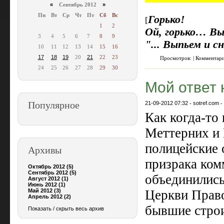
«
Сентябрь 2012
»
Пн
Вт
Ср
Чт
Пт
Сб
Вс
Горько!
[
1
2
Ой, горько… В
3
4
5
6
7
8
9
"... Выпьем и с
10
11
12
13
14
15
16
17
18
19
20
21
22
23
Просмотров: | Комментар
24
25
26
27
28
29
30
Мой ответ
Популярное
21-09-2012 07:32
-
sotref.com
Как когда-то
Меттерних и 
полицейские 
Архивы
призрака ком
Октябрь 2012 (5)
Сентябрь 2012 (5)
объединились
Август 2012 (1)
Июнь 2012 (1)
Май 2012 (3)
Церкви Прав
Апрель 2012 (2)
бывшие строи
Показать / скрыть весь архив