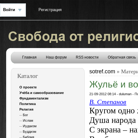
Войти
Регистрация
Главная
Наш форум
RSS новости
Обратная связь
sotref.com
» Матери
Каталог
Жульё и в
О проекте
Учёба и самообразование
21-09-2012 08:14
-
duluman
-
П
Фундаментализм
В. Степанов
Политика
Кругом одно 
Религия
--
Бог
Душа народа
--
Ислам
--
Иудаизм
С экрана – н
--
Буддизм
--
Библия