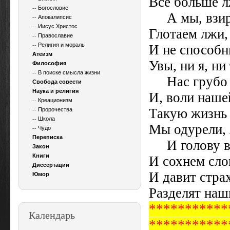
Все больше л
--
Богословие
А мы, взира
--
Апокалипсис
--
Иисус Христос
Глотаем лжи,
--
Православие
--
Религия и мораль
И не способн
Атеизм
Увы, ни я, ни
Философия
--
В поиске смысла жизни
Нас грубо с
Свобода совести
Наука и религия
И, воли наше
--
Креационизм
Такую жизнь 
--
Пророчества
--
Школа
Мы одурели, 
--
Чудо
Переписка
И голову вс
Закон
Книги
И сохнем сл
Диссертации
И давит стра
Юмор
Разделят наш
***********
Календарь
***********