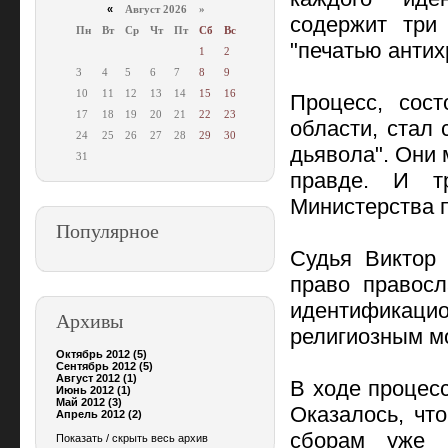
«
Август 2026 »
содержит три
Пн
Вт
Ср
Чт
Пт
Сб
Вс
"печатью антих
1
2
3
4
5
6
7
8
9
10
11
12
13
14
15
16
Процесс, сос
17
18
19
20
21
22
23
области, стал
24
25
26
27
28
29
30
дьявола". Они 
31
правде. И тр
Министерства п
Популярное
Судья Виктор
право правосл
идентифика
Архивы
религиозным м
Октябрь 2012 (5)
Сентябрь 2012 (5)
Август 2012 (1)
В ходе процес
Июнь 2012 (1)
Май 2012 (3)
Оказалось, чт
Апрель 2012 (2)
сборам уже 
Показать / скрыть весь архив