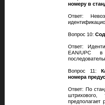
номеру в ста
Ответ: Нево
идентификацио
Вопрос 10:
Сод
Ответ: Идент
EAN/UPC в 
последовательн
Вопрос 11:
К
номера преду
Ответ: По ста
штрихового, 
предполагает 