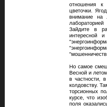
отношения к
цветочки. Яго
внимание на 
лабораторией
Зайдите в ра
интересной и
"энергоинфо
"энергоинфо
"мошенничество
Но самое смеш
Весной и летом
в частности, 
колдовству. Та
торсионных по
курсе, что из
поля оказалис