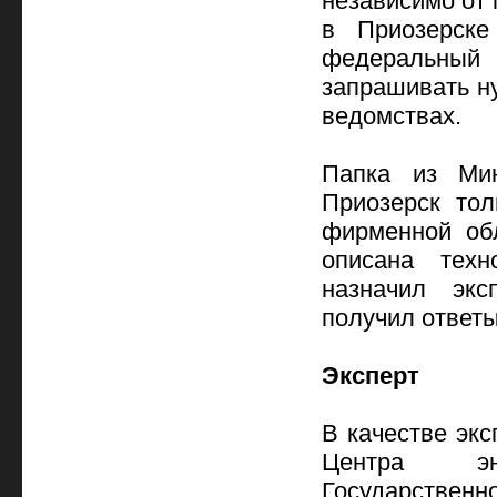
независимо от 
в Приозерске
федеральный 
запрашивать н
ведомствах.
Папка из Ми
Приозерск то
фирменной обл
описана тех
назначил экс
получил ответы
Эксперт
В качестве эк
Центра эн
Государственн