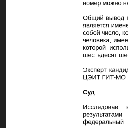
номер можно на
Общий вывод п
является имен
собой число, к
человека, име
которой испол
шестьдесят ше
Эксперт канди
ЦЭИТ ГИТ-МО И
Суд
Исследовав 
результатам
федеральный