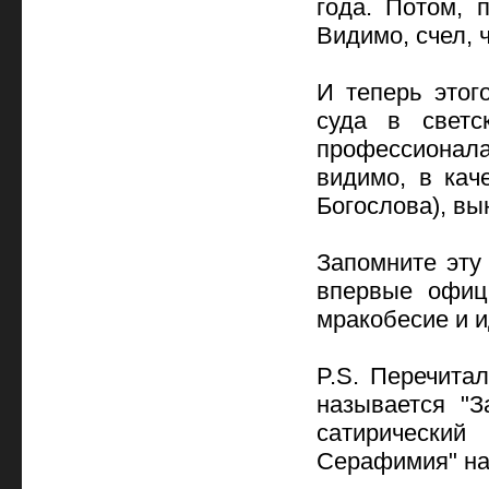
года. Потом, 
Видимо, счел, 
И теперь этог
суда в светс
профессионала
видимо, в кач
Богослова), вы
Запомните эту 
впервые офиц
мракобесие и и
P.S. Перечитал
называется "З
сатирически
Серафимия" на