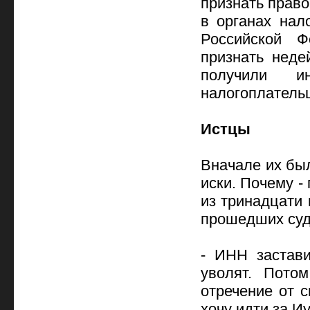
признать право
в органах нал
Российской Ф
признать неде
получили ин
налогоплатель
Истцы
Вначале их бы
иски. Почему -
из тринадцати 
прошедших суд
- ИНН застави
уволят. Пото
отречение от с
хочу идти за И