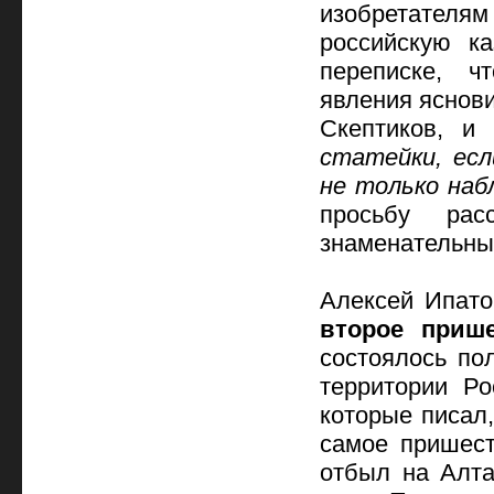
изобретател
российскую к
переписке, ч
явления яснови
Скептиков, и
статейки, ес
не только наб
просьбу рас
знаменательных
Алексей Ипато
второе приш
состоялось по
территории Ро
которые писал,
самое пришест
отбыл на Алта