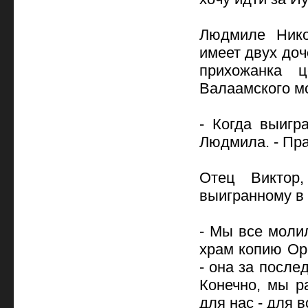
Людмиле Нико
имеет двух доч
прихожанка ц
Валаамского м
- Когда выигр
Людмила. - Пра
Отец Виктор,
выигранному в 
- Мы все моли
храм копию Оре
- она за после
Конечно, мы р
для нас - для 