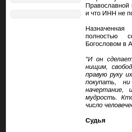
Православной 
и что ИНН не п
Назначенная
полностью с
Богословом в 
"И он сделае
нищим, свобо
правую руку и
покупать, н
начертание, 
мудрость. Кт
число человеч
Судья