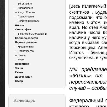
--
Богословие
[Весь излагаемый
--
Апокалипсис
скептиков
. Буде
--
Иисус Христос
--
Православие
подсказали, что 
--
Религия и мораль
именно в этом, и
Атеизм
врал. Но отец Ан
Философия
наличие числа 66
--
В поиске смысла жизни
наличии у него «у
Свобода совести
когда выразал св
Наука и религия
--
Креационизм
торсионщика Але
--
Пророчества
Ипатов – близнец
--
Школа
оккультизма, в ку
--
Чудо
Переписка
Мы предлага
Закон
Книги
«Жизнь» от 
Диссертации
перепечатыва
Юмор
случай – особ
Календарь
Федеральный с
каждого иден