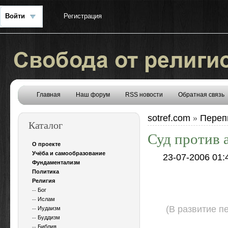
Войти
Регистрация
Главная
Наш форум
RSS новости
Обратная связь
sotref.com
Переп
»
Каталог
Суд против 
О проекте
Учёба и самообразование
23-07-2006 01:
Фундаментализм
Политика
Религия
--
Бог
--
Ислам
(В развитие п
--
Иудаизм
--
Буддизм
--
Библия