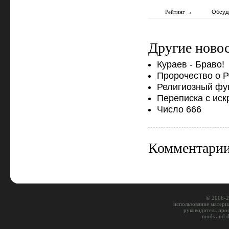
Рейтинг →
Обсуд
Другие новос
Кураев - Браво!
Пророчество о 
Религиозный фу
Переписка с ис
Число 666
Комментарии 
© 2006-2
использование материа
руководитель про
mods and 