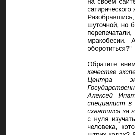
на своем сайте
сатирического 
Разобравшись,
шуточной, но 
перепечатали
мракобесии. 
оборотиться?"
Обратите вни
качестве экс
Центра эн
Государстве
Алексей Ипат
специалист в
схватился за г
с нуля изучат
человека, ко
штрих-кодах? 