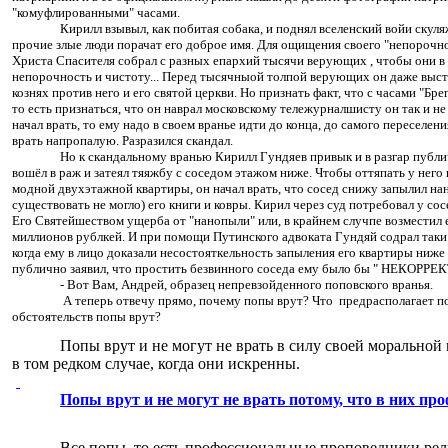
"комуфлированными" часами.
Кирилл взывыл, как побитая собака, и поднял вселенский войи скуля
прочие злые люди порачат его доброе имя. Для ощищения своего "непорочно
Христа Спасителя собрал с разных епархий тысячи верующих , чтобы они в
непорочность и чистоту... Перед тысячныой толпой верующих он даже выс
кознях против него и его святой церкви. Но признать факт, что с часами "Брег
то есть признаться, что он наврал московскому тележурналшисту он так и не
начал врать, то ему надо в своем вранье идти до конца, до самого переселени
врать напропалую. Разразился скандал.
Но к скандальному вранью Кирилл Гундяев привык и в разгар публи
вошёл в раж и затеял тяяжбу с соседом этажом ниже. Чтобы оттяпать у него 
модной двухэтажной квартиры, он начал врать, что сосед снижу запылил н
существовать не могло) его книги и ковры. Кирил через суд потребовал у со
Его Святейшеством ущерба от "нанопыли" или, в крайнем случпе возместил
миллионов рублкей. И при помощи Путинского адвоката Гундяй содрал таки 
когда ему в лицо доказали несостояткельность запыления его квартиры ниже
публично заявил, что простить безвинного соседа ему было бы " НЕКОРРЕ
- Вот Вам, Андрей, образец непревзойденного поповского вранья.
А теперь отвечу прямо, почему попы врут? Что
предрасполагает по
обстоятельств попы врут?
Попы врут и не могут не врать в силу своей моральной
в том редком случае, когда они искренны.
Попы врут и не могут не врать потому, что в них пр
Все попы, то есть профессиональные проповедники ре