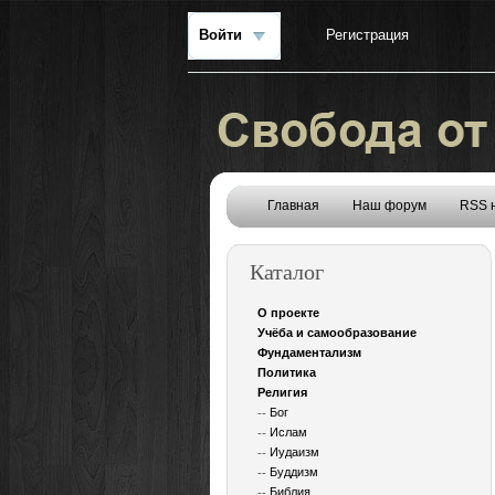
Войти
Регистрация
Главная
Наш форум
RSS 
Каталог
О проекте
Учёба и самообразование
Фундаментализм
Политика
Религия
--
Бог
--
Ислам
--
Иудаизм
--
Буддизм
--
Библия