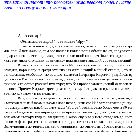
атеисты считают что богословы обманывают людей? Какие 
ученые в пользу теории эволюции?
Александр!
"Обманывают людей" - это значит "Врут".
О том, что попы врут, врут напропалую, извесно с тех предавних вр
мие поп. И чем дальше, тем все наглее и наглее попы обманывают, надувают 
иерархической лестнице находитсятот или иной поп, тем более изощренно 
к своему ниже стоящему подельнику показывыает высший уровень, высший 
В настоящее время, если взять Московскую патриархию, - наиболее
жулдика, вора и вруна среди рулигизных организаций в нашей стране, -, то
отношениях, особенно - по вранью является Патриарх Кирилл Гундяй. Он вре
церковвь в России никого не преследовала; что православная церковь в Рос
лучшее, что есть в русской культуре; что без православия русский человек не
человек. Причем Кирилл, врет даже тогда, когда без эдакого вранья он може
врет по крупному и по мелкому.
Вот, к примеру, недовано его украинские тележурналисты уличили,
к материальным благам и размахивал перед ними свойй благословляющей рук
просматриваются швейчарские часы "Брегет", стоимостью более чем в 30 ты
Кирилл Гундяй в свое оправдания не придумал ничего другого, как публичн
телекомментатору иудею Владимиру Соловьеву, что у него отродясь до наст
часов. А фотография этих часов на его руке не что иное, как ... злонамере
Возмущенные журналисты, не поленившись, журналисты обратились к пр
патриархии и в её официальном журнале нашли до десяти фотографий патри