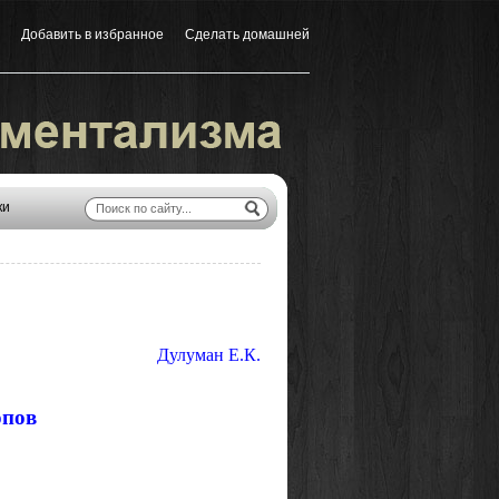
Добавить в избранное
Сделать домашней
|
ки
Дулуман Е.К.
опов