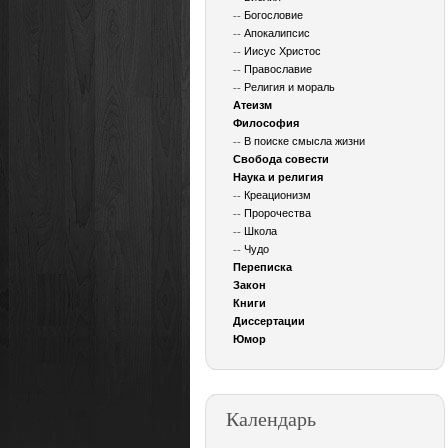
--
Богословие
--
Апокалипсис
--
Иисус Христос
--
Православие
--
Религия и мораль
Атеизм
Философия
--
В поиске смысла жизни
Свобода совести
Наука и религия
--
Креационизм
--
Пророчества
--
Школа
--
Чудо
Переписка
Закон
Книги
Диссертации
Юмор
Календарь