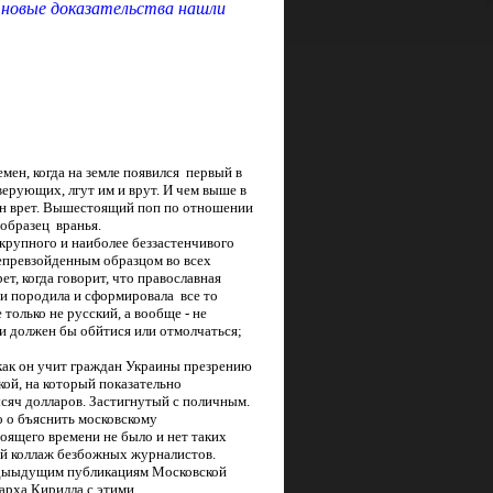
новые доказательства нашли
емен, когда на земле появился первый в
верующих, лгут им и врут. И чем выше в
он врет. Вышестоящий поп по отношении
образец вранья.
 крупного и наиболее беззастенчивого
 непревзойденным образцом во всех
т, когда говорит, что православная
сии породила и сформировала все то
 только не русский, а вообще - не
т и должен бы обйтися или отмолчаться;
 как он учит граждан Украины презрению
ой, на который показательно
сяч долларов. Застигнутый с поличным.
о о бъяснить московскому
оящего времени не было и нет таких
нный коллаж безбожных журналистов.
едыыдущим публикациям Московской
арха Кирилла с этими