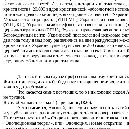
расколов, сект и ересей. А в целом, в истории христианства с
христианства, 20.000 видов христианской «абсолютной истины
истинной православной церковью провозглашает себя Украинс
Московского патриархата (УПЦ-МП), Украинская православная
(УПЦ-КП), Украинская автокефальная православная церковь (
церковь заграничная (РПЦЗ), Русская
православная апостольс
Богородичный центр. Украинской православной церковью счит
два года тому назад году разделились на две враждующие меж
кроме этого в Украине существует свыше 200 самостоятельны
церквей, осамостоятельневшихся расколов и сект. И все эти 20
и врут своим верующим о том, что только каждая из них в отд
верующим об истинном христианства.
Да и как в таком случае профессиональному христианс
Жить-то хочется, а жить безбедно хочется до неприичия, жить 
хочется до до безумия.
Что касается самих верующих, то о них хорошо сказал 
не трудно!...
Я сам обманываться рад!" (Признание,
1826).
А что касается, Алексей, последних научных открытий
и углубляющих эволюционную теорию, то они совершаются есл
Интересуешься этим? – Открой в окошечке интернетовского вы
«Эволюционная теория», или «Эволюция. Новые открытия», 
читай себе в удовольствие или для своего просвещения.