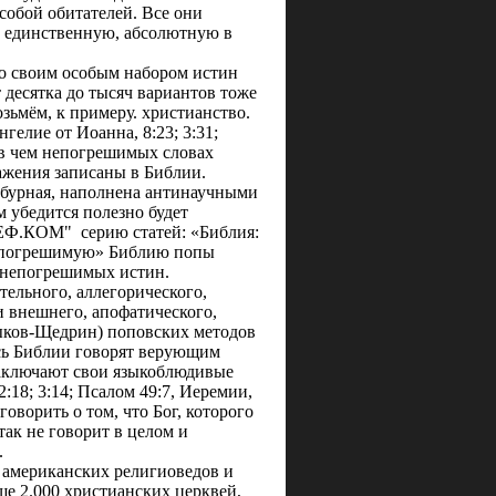
обой обитателей. Все они
а
единственную, абсолютную в
со своим особым набором истин
 десятка до тысяч вариантов тоже
озьмём, к примеру. христианство.
гелие от Иоанна, 8:23; 3:31;
и в чем непогрешимых словах
кажения записаны в Библии.
умбурная, наполнена антинаучными
 убедится полезно будет
РЕФ.КОМ" серию статей: «Библия:
м непогрешимую» Библию попы
 непогрешимых истин.
ельного, аллегорического,
и внешнего, апофатического,
тыков-Щедрин) поповских методов
сь Библии говорят верующим
заключают свои языкоблюдивые
:18; 3:14; Псалом 49:7, Иеремии,
 говорить о том, что Бог, которого
 так не говорит в целом и
.
 американских религиоведов и
ше 2.000
христианских церквей,