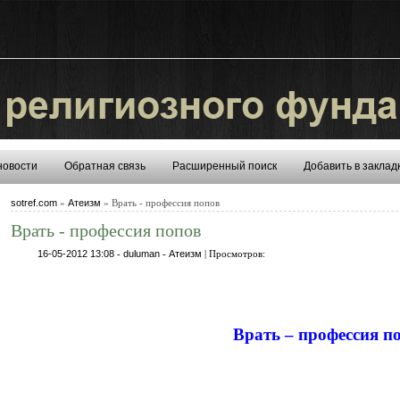
новости
Обратная связь
Расширенный поиск
Добавить в заклад
sotref.com
»
Атеизм
» Врать - профессия попов
Врать - профессия попов
16-05-2012 13:08
-
duluman
-
Атеизм
| Просмотров:
Врать – профессия п