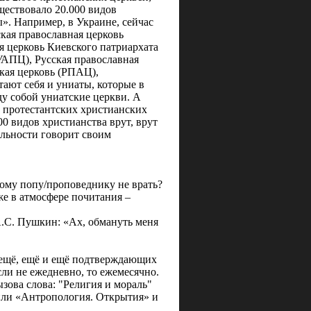
уществовало 20.000 видов
». Например, в Украине, сейчас
кая православная церковь
 церковь Киевского патриархата
УАПЦ), Русская православная
кая церковь (РПАЦ),
ают себя и униаты, которые в
ду собой униатские церкви. А
х протестантских христианских
00 видов христианства врут, врут
ельности говорит своим
кому попу/проповеднику не врать?
же в атмосфере почитания –
А.С. Пушкин: «Ах, обмануть меня
 ещё, ещё и ещё подтверждающих
и не ежедневно, то ежемесячно.
зова слова: "Религия и мораль"
или «Антропология. Открытия» и