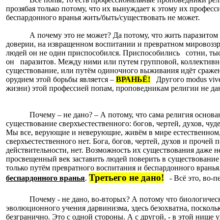
прозябая только потому, что их вынуждает к этому их професс
беспардонного вранья жить/быть/существовать не может.
А почему это не может? Да потому, что жить паразитом 
доверии, на извращенном воспитании и превратном мировоз
людей он не один приспособился. Приспособились
сотни, ты
он
паразитов. Между ними или путем групповой, коллективн
существование, или путём одиночного выживания идёт сражени
орудием этой борьбы является –
ВРАНЬЁ!
Другого
modus viv
жизни) этой профессией попам, проповедникам религии не да
Почему – не дано? – А потому, что сама религия основ
существование сверхъестественного: богов, чертей, духов, чуд
Мы все, верующие и неверующие, живём в мире естественном,
сверхъестественного нет. Бога, богов, чертей, духов и прочей 
действительности, нет. Возможность их существования даже н
просвещенный век заставить людей поверить в существование
только путём превратного воспитания и беспардонного вранья
Третьего не дано!
беспардонного вранья
.
- Всё это, во-п
Почему - не дано, во-вторых? А потому что биологичес
эволюционного учения дарвинизма, здесь безохватна, посколь
безгранично. Это с одной стороны. А с другой, - в этой нише 