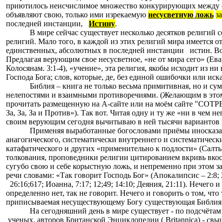
приютилось неисчислимое множество конкурирующих между с
объявляют свою, только ими изрекаемую
несусветную
ложь
з
последней инстанции,
Истину
.
В мире сейчас существует несколько десятков религий 
религий. Мало того, в каждой из этих религий мира имеется от
единственных, абсолютных в последней инстанции
истин. В
Предлагая верующим свое несусветное, «не от мира сего» (Еван
Колосянам. 3:1-4), «учение», эта религия, якобы исходит из н
Господа Бога; слов, которые, де, без единой ошибочки или ис
Библия – книга не только весьма примитивная, но и с
нелепостями и взаимными противоречиями. (Желающим в этом
прочитать размещенную на А-сайте или на моём сайте "СОТ
За, За, За и Против»). Так вот. Читая одну и ту же «ни в че
своим верующим сегодня вычитываю в ней тысячи вариантов
Применяя выработанные богословами приёмы иносказат
анагогического, систематически внутреннего и систематическ
катафатического и других «применительно к подлости» (Сал
толкования, проповедники религии цитированием вкривь вко
сугубо свою и себе корыстную ложь, и непременно при этом 
речи словами: «Так говорит Господь Бог» (Апокалипсис – 2:8; 2
26:16;617; Иоанна, 7:17; 12;49; 14:10; Деяния, 21:11). Нечего и
определенно нет, так не говорит. Нечего и говорить о том, что
приписываемая несуществующему Богу существующая Библия
На сегодняшний день в мире существует
-
по подсчётам
ученых, авторов Б
ританской
Энциклопедии (
Britannica)
- свы