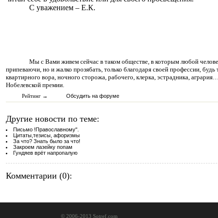
С уважением – Е.К.
Мы с Вами живем сейчас в таком обществе, в которым любой челов
припеваючи, но и жалко прозябать, только благодаря своей профессии, будь
квартирного вора, ночного сторожа, рабочего, клерка, эстрадника, агрария
Нобелевской премии.
Рейтинг →
Обсудить на форуме
Другие новости по теме:
Письмо !Православному".
Цитаты,тезисы, афоризмы
За что? Знать было за что!
Закроем лазейку попам
Гундяев врёт напропалую
Комментарии (0):
© 2006-2013 Sotref.com