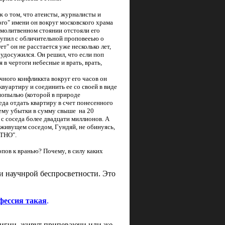
ж о том, что атеисты, журналисты и
го" имени он вокруг московского храма
 молитвенном стоянии отстояли его
тупил с обличительной проповееью о
ет" он не расстается уже несколько лет,
 удосужился. Он решил, что если поп
я в чертоги небесные и врать, врать,
чного конфликкта вокруг его часов он
квуартиру и соединить ее со своей в виде
анопылью (которой в природе
седа отдать квартиру в счет понесенного
 ему убытки в сумму свыше на 20
с соседа более двадцати миллионов. А
 живущем соседом, Гундяй, не обинуясь,
КТНО".
пов к вранью? Почему, в силу каких
 и научнрой беспросветности. Это
офессия такая
.
лигии, живут припеваючи или же