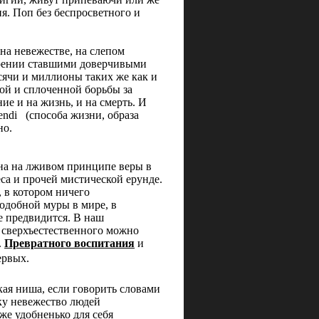
ия. Поп без беспросветного и
на невежестве, на слепом
зрении ставшими доверчивыми
сячи и миллионы таких же как и
ой и сплоченной борьбы за
е и на жизнь, и на смерть. И
endi
(способа жизни, образа
но.
ана на лживом принципе веры в
еса и прочей мистической ерунде.
 в котором ничего
подобной муры в мире, в
е предвидится. В наш
 сверхъестественного можно
.
Превратного воспитания
и
ервых.
кая ниша, если говорить словами
ку невежество людей
уже удобненько для себя