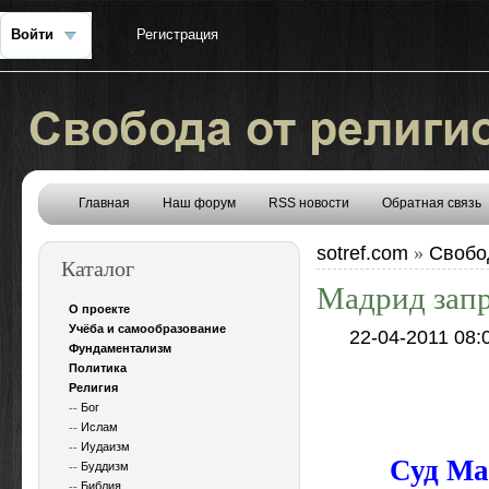
Войти
Регистрация
Главная
Наш форум
RSS новости
Обратная связь
sotref.com
Свобо
»
Каталог
Мадрид зап
О проекте
Учёба и самообразование
22-04-2011 08:
Фундаментализм
Политика
Религия
--
Бог
--
Ислам
--
Иудаизм
Суд Ма
--
Буддизм
--
Библия