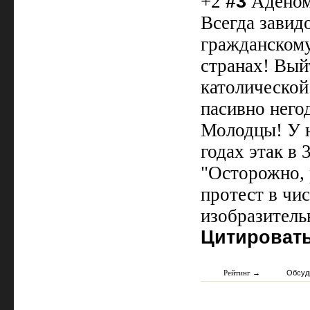
+2
#3
Аденома
Всегда завид
гражданскому
странах! Вый
католической
пасивно него
Молодцы! У н
годах этак в 
"Осторожно, р
протест в чи
изобразитель
Цитироват
Рейтинг →
Обсуд