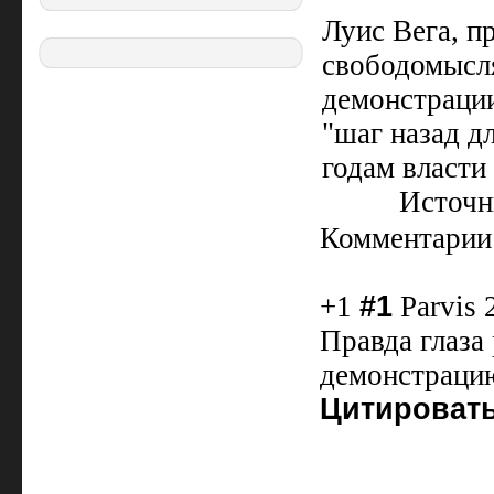
Луис Вега, п
свободомысля
демонстрации
"шаг назад д
годам власти
Источн
Комментарии
+1
#1
Parvis 
Правда глаза 
демонстрацию
Цитироват