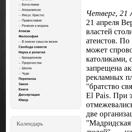
--
Богословие
--
Апокалипсис
Четверг, 21 
--
Иисус Христос
21 апреля Ве
--
Православие
--
Религия и мораль
властей стол
Атеизм
Философия
атеистов. П
--
В поиске смысла жизни
Свобода совести
может спрово
Наука и религия
католиками, 
--
Креационизм
--
Пророчества
запрещена а
--
Школа
--
Чудо
рекламных пл
Переписка
"братство св
Закон
Книги
El Pais. При
Диссертации
Юмор
отмежевались
две организ
"Мадридская
Календарь