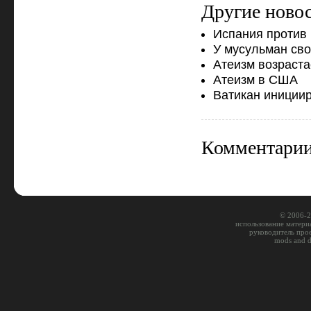
Другие новос
Испания против 
У мусульман сво
Атеизм возраста
Атеизм в США
Ватикан инициир
Комментарии 
© 2006-2
использование материа
руководитель про
mods and 