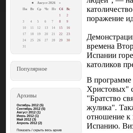
людей", — на
«
Август 2026 »
католичество
Пн
Вт
Ср
Чт
Пт
Сб
Вс
1
2
поражение ид
3
4
5
6
7
8
9
10
11
12
13
14
15
16
17
18
19
20
21
22
23
Демонстрации
24
25
26
27
28
29
30
времена Втор
31
Испании горе
католиков пр
Популярное
В программе 
Христовых" с
Архивы
"Братство св
жулика". Так
Октябрь 2012 (5)
Сентябрь 2012 (5)
Август 2012 (1)
отношение к 
Июнь 2012 (1)
Май 2012 (3)
Апрель 2012 (2)
Испанию. Виз
Показать / скрыть весь архив