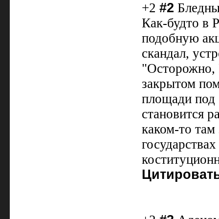
+2
#2
Бледный
Как-будто в 
подобную акц
скандал, уст
"Осторожно, 
закрытом пом
площади под 
становится р
каком-то та
государствах
коституционн
Цитироват